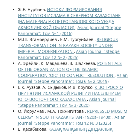
Ж.Е. Нурбаев,
ИСТОКИ ФОРМИРОВАНИЯ
ИНСТИТУТОВ ИСЛАМА В СЕВЕРНОМ КАЗАХСТАНЕ
(НА МАТЕРИАЛАХ ПЕТРОПАВЛОВСКОГО УЕЗДА
АКМОЛИНСКОЙ ОБЛАСТИ)
,
Asian Journal "Steppe
Panorama": Том № 1 (2016)
М.Ш. Эгамбердиев , Е.М. Тургунбаев ,
RELIGIOUS
TRANSFORMATION IN KAZAKH SOCIETY UNDER
IMPERIAL MODERNIZATION
,
Asian Journal "Steppe
Panorama": Том 12 № 2 (2025)
А. Эрейли, К. Мақашева, З. Шалкеева,
POTENTIALS
OF THE ORGANIZATION OF THE ISLAMIC
COOPERATION (OIC) TO CONFLICT RESOLUTION
,
Asian
Journal "Steppe Panorama": Том 6 № 2 (2019)
Е.К. Ауэзов, А. Сыдыков, И.В. Крупко,
К ВОПРОСУ О
ПРИНЯТИИ ИСЛАМСКОЙ РЕЛИГИИ НАСЕЛЕНИЕМ
ЮГО-ВОСТОЧНОГО КАЗАХСТАНА
,
Asian Journal
"Steppe Panorama": Том № 3 (2020)
О. Йорулмаз , М.А. Токжигитова ,
REPRESSED MUSLIM
CLERGY IN SOUTH KAZAKHSTAN (1920s–1940s)
,
Asian
Journal "Steppe Panorama": Том 12 № 3 (2025)
Е. Қасабекова,
ҚАЗАҚ ХАЛҚЫНЫҢ ДІНДАРЛЫҚ