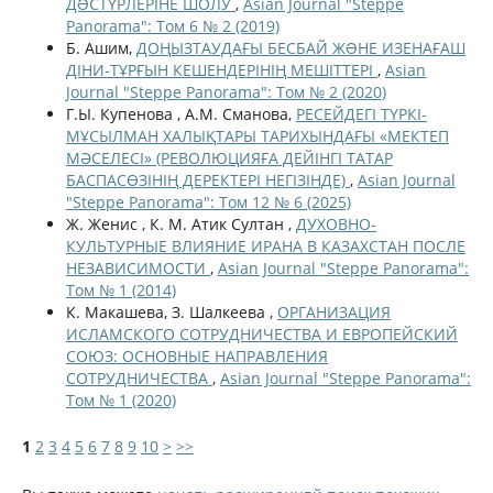
ДƏСТҮРЛЕРІНЕ ШОЛУ
,
Asian Journal "Steppe
Panorama": Том 6 № 2 (2019)
Б. Ашим,
ДОҢЫЗТАУДАҒЫ БЕСБАЙ ЖƏНЕ ИЗЕНАҒАШ
ДІНИ-ТҰРҒЫН КЕШЕНДЕРІНІҢ МЕШІТТЕРІ
,
Asian
Journal "Steppe Panorama": Том № 2 (2020)
Г.Ы. Купенова , А.М. Сманова,
РЕСЕЙДЕГІ ТҮРКІ-
МҰСЫЛМАН ХАЛЫҚТАРЫ ТАРИХЫНДАҒЫ «МЕКТЕП
МӘСЕЛЕСІ» (РЕВОЛЮЦИЯҒА ДЕЙІНГІ ТАТАР
БАСПАСӨЗІНІҢ ДЕРЕКТЕРІ НЕГІЗІНДЕ)
,
Asian Journal
"Steppe Panorama": Том 12 № 6 (2025)
Ж. Женис , К. М. Атик Султан ,
ДУХОВНО-
КУЛЬТУРНЫЕ ВЛИЯНИЕ ИРАНА В КАЗАХСТАН ПОСЛЕ
НЕЗАВИСИМОСТИ
,
Asian Journal "Steppe Panorama":
Том № 1 (2014)
К. Макашева, З. Шалкеева ,
ОРГАНИЗАЦИЯ
ИСЛАМСКОГО СОТРУДНИЧЕСТВА И ЕВРОПЕЙСКИЙ
СОЮЗ: ОСНОВНЫЕ НАПРАВЛЕНИЯ
СОТРУДНИЧЕСТВА
,
Asian Journal "Steppe Panorama":
Том № 1 (2020)
1
2
3
4
5
6
7
8
9
10
>
>>