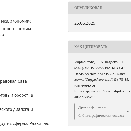
ОПУБЛИКОВАН
тика, экономика,
25.06.2025
енность, режим,
пор
КАК ЦИТИРОВАТЬ
Мармонтова, Т., & Шадаева, Ш.
(2025). ЖАҢА ЗАМАНДАҒЫ ӨЗБЕК –
ТƏЖІК ҚАРЫМ-ҚАТЫНАСЫ.
Asian
Journal "Steppe Panorama"
, (3), 78–85.
правовая база
извлечено от
https://ajspiie.com/index.php/history
говый оборот. В
article/view/951
Другие форматы
ского диалога и
библиографических ссылок
других сферах. Развитию