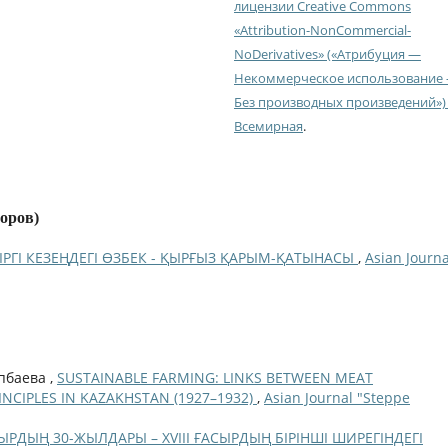
лицензии Creative Commons
«Attribution-NonCommercial-
NoDerivatives» («Атрибуция —
Некоммерческое использование
Без производных произведений») 
Всемирная
.
торов)
ІРГІ КЕЗЕҢДЕГІ ӨЗБЕК - ҚЫРҒЫЗ ҚАРЫМ-ҚАТЫНАСЫ
,
Asian Journa
упбаева ,
SUSTAINABLE FARMING: LINKS BETWEEN MEAT
CIPLES IN KAZAKHSTAN (1927–1932)
,
Asian Journal "Steppe
СЫРДЫҢ 30-ЖЫЛДАРЫ – XVIIІ ҒАСЫРДЫҢ БІРІНШІ ШИРЕГІНДЕГІ