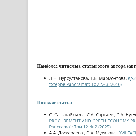
Наиболее читаемые статьи этого автора (ав
Л.Н. Нурсултанова, Т.В. Мармонтова,
ҚАЗ
"Steppe Panorama": Том № 3 (2016)
Похожие статьи
С. Сагынайкызы , С.A. Сартаев , С.A. Нус
PROCUREMENT AND GREEN ECONOMY PRIN
Panorama": Том 12 № 2 (2025)
А.А. Доскараева , О.Х. Мухатова ,
XVII ҒА