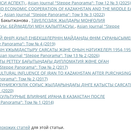
ЯСИ АСПЕКТ)
,
Asian Journal "Steppe Panorama": Том 12 № 3 (2025)
AND ECONOMIC COOPERATION OF KAZAKHSTAN AND THE MIDDLE E
T
,
Asian Journal "Steppe Panorama": Том 9 № 3 (2022)
. Бакытжанова ,
ТӘУЕЛСІЗДІК ЖЫЛДАРЫ МОҢҒОЛИЯ
УЫ: БЕЙІМДЕЛУІ МЕН ҚАЛЫПТАСУЫ
,
Asian Journal "Steppe
Й ӨҢІРІ АУЫЛ ЕҢБЕКШІЛЕРІНІҢ МАЙДАНДЫ ӨНІМ СҰРАНЫСЫМЕ
e Panorama": Том № 4 (2019)
 ҰЖЫМДАСТЫРУ САЯСАТЫ ЖӘНЕ ОНЫҢ НӘТИЖЕЛЕРІ 1954-195
sian Journal "Steppe Panorama": Том 13 № 2 (2026)
ТЫ РЕТТЕУ БАҒЫТЫНДАҒЫ ДИПЛОМАТИЯ ЖƏНЕ ОҒАН
"Steppe Panorama": Том № 2 (2017)
CULTURAL INFLUENCE OF IRAN TO KAZAKHSTAN AFTER PURCHASING
anorama": Том № 2 (2017)
І ДҮНИЕЖҮЗІЛІК СОҒЫС ЖЫЛДАРЫНДАҒЫ ДІНГЕ ҚАТЫСТЫ САЯСА
 (2020)
КУЛЬТУРНЫЕ ВЛИЯНИЕ ИРАНА В КАЗАХСТАН ПОСЛЕ
e Panorama": Том № 1 (2014)
похожих статей
для этой статьи.