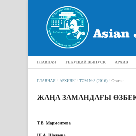
ГЛАВНАЯ
ТЕКУЩИЙ ВЫПУСК
АРХИВ
ГЛАВНАЯ
/
АРХИВЫ
/
ТОМ № 3 (2016)
/
Статьи
ЖАҢА ЗАМАНДАҒЫ ӨЗБЕК
Т.В. Мармонтова
Ш.А. Шадаева