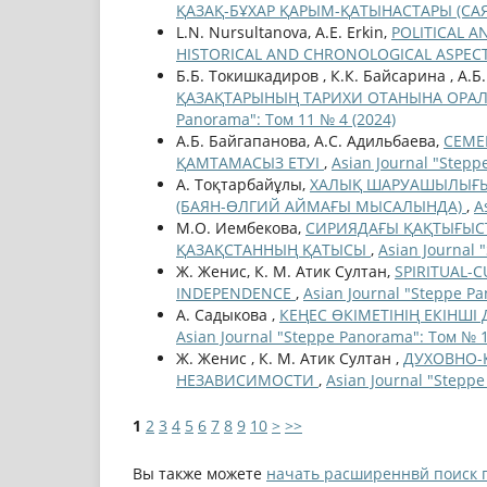
ҚАЗАҚ-БҰХАР ҚАРЫМ-ҚАТЫНАСТАРЫ (СА
L.N. Nursultanova, A.E. Erkin,
POLITICAL 
HISTORICAL AND CHRONOLOGICAL ASPEC
Б.Б. Токишкадиров , К.К. Байсарина , А.Б
ҚАЗАҚТАРЫНЫҢ ТАРИХИ ОТАНЫНА ОРАЛ
Panorama": Том 11 № 4 (2024)
А.Б. Байгапанова, А.С. Адильбаева,
СЕМЕ
ҚАМТАМАСЫЗ ЕТУІ
,
Asian Journal "Stepp
А. Тоқтарбайұлы,
ХАЛЫҚ ШАРУАШЫЛЫҒЫН
(БАЯН-ӨЛГИЙ АЙМАҒЫ МЫСАЛЫНДА)
,
A
М.О. Иембекова,
СИРИЯДАҒЫ ҚАҚТЫҒЫС
ҚАЗАҚСТАННЫҢ ҚАТЫСЫ
,
Asian Journal 
Ж. Женис, К. М. Атик Султан,
SPIRITUAL-
INDEPENDENCE
,
Asian Journal "Steppe P
А. Садыкова ,
КЕҢЕС ӨКІМЕТІНІҢ ЕКІНШ
Asian Journal "Steppe Panorama": Том № 1
Ж. Женис , К. М. Атик Султан ,
ДУХОВНО-
НЕЗАВИСИМОСТИ
,
Asian Journal "Stepp
1
2
3
4
5
6
7
8
9
10
>
>>
Вы также можете
начать расширеннвй поиск 