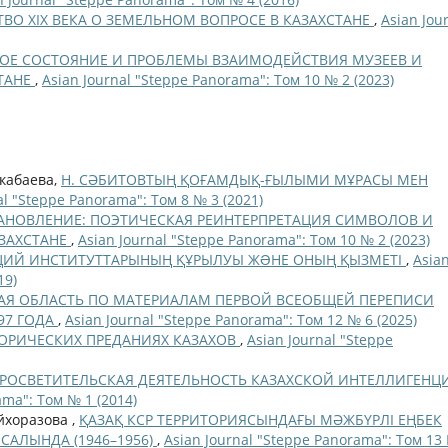
ВО XIX ВЕКА О ЗЕМЕЛЬНОМ ВОПРОСЕ В КАЗАХСТАНЕ
,
Asian Jou
ОЕ СОСТОЯНИЕ И ПРОБЛЕМЫ ВЗАИМОДЕЙСТВИЯ МУЗЕЕВ И
ТАНЕ
,
Asian Journal "Steppe Panorama": Том 10 № 2 (2023)
нкабаева,
Н. СӘБИТОВТЫҢ ҚОҒАМДЫҚ-ҒЫЛЫМИ МҰРАСЫ МЕН
al "Steppe Panorama": Том 8 № 3 (2021)
НОВЛЕНИЕ: ПОЭТИЧЕСКАЯ РЕИНТЕРПРЕТАЦИЯ СИМВОЛОВ И
ЗАХСТАНЕ
,
Asian Journal "Steppe Panorama": Том 10 № 2 (2023)
ИЙ ИНСТИТУТТАРЫНЫҢ ҚҰРЫЛУЫ ЖƏНЕ ОНЫҢ ҚЫЗМЕТІ
,
Asia
19)
АЯ ОБЛАСТЬ ПО МАТЕРИАЛАМ ПЕРВОЙ ВСЕОБЩЕЙ ПЕРЕПИСИ
97 ГОДА
,
Asian Journal "Steppe Panorama": Том 12 № 6 (2025)
ОРИЧЕСКИХ ПРЕДАНИЯХ КАЗАХОВ
,
Asian Journal "Steppe
ПРОСВЕТИТЕЛЬСКАЯ ДЕЯТЕЛЬНОСТЬ КАЗАХСКОЙ ИНТЕЛЛИГЕНЦ
ama": Том № 1 (2014)
айхоразова ,
ҚАЗАҚ КСР ТЕРРИТОРИЯСЫНДАҒЫ МӘЖБҮРЛІ ЕҢБЕК
САЛЫНДА (1946–1956)
,
Asian Journal "Steppe Panorama": Том 13