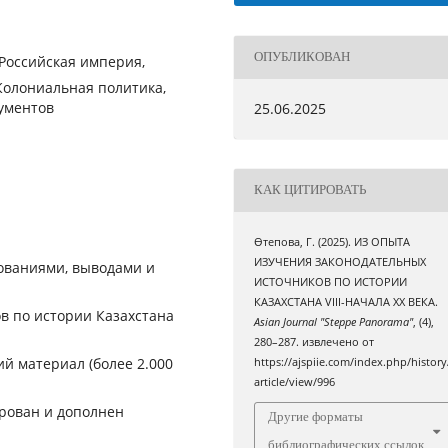
ОПУБЛИКОВАН
Российская империя,
Колониальная политика,
ументов
25.06.2025
КАК ЦИТИРОВАТЬ
Өтепова, Г. (2025). ИЗ ОПЫТА
ИЗУЧЕНИЯ ЗАКОНОДАТЕЛЬНЫХ
дованиями, выводами и
ИСТОЧНИКОВ ПО ИСТОРИИ
КАЗАХСТАНА VIII-НАЧАЛА XX ВЕКА.
в по истории Казахстана
Asian Journal "Steppe Panorama"
, (4),
280–287. извлечено от
й материал (более 2.000
https://ajspiie.com/index.php/history
article/view/996
рован и дополнен
Другие форматы
библиографических ссылок