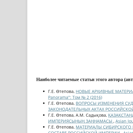
Наиболее читаемые статьи этого автора (ав
Г.Е. Өтепова,
НОВЫЕ АРХИВНЫЕ МАТЕРИА
Panorama": Том № 2 (2016)
Г.Е. Өтепова,
ВОПРОСЫ ИЗМЕНЕНИЯ СУД
ЗАКОНОДАТЕЛЬНЫХ АКТАХ РОССИЙСК
Г.Е. Өтепова, А.М. Садықова,
ҚАЗАҚСТАН
ИМПЕРИЯСЫНЫҢ ЗАҢНАМАСЫ
,
Asian Jo
Г.Е. Өтепова,
МАТЕРИАЛЫ СИБИРСКОГО 
СОСТАВЕ РОССИЙСКОЙ ИМПЕРИИ
,
Asia