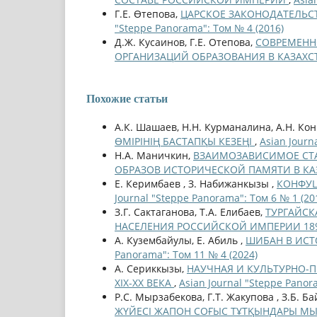
Г.Е. Өтепова,
ЦАРСКОЕ ЗАКОНОДАТЕЛЬСТ
"Steppe Panorama": Том № 4 (2016)
Д.Ж. Кусаинов, Г.Е. Отепова,
СОВРЕМЕНН
ОРГАНИЗАЦИЙ ОБРАЗОВАНИЯ В КАЗАХС
Похожие статьи
А.К. Шашаев, Н.Н. Курманалина, А.Н. Ко
ӨМІРІНІҢ БАСТАПҚЫ КЕЗЕҢІ
,
Asian Journ
Н.А. Маничкин,
ВЗАИМОЗАВИСИМОЕ СТА
ОБРАЗОВ ИСТОРИЧЕСКОЙ ПАМЯТИ В КА
Е. Керимбаев , З. Набижанкызы ,
КОНФУЦ
Journal "Steppe Panorama": Том 6 № 1 (20
З.Г. Сактаганова, Т.А. Елибаев,
ТУРГАЙСК
НАСЕЛЕНИЯ РОССИЙСКОЙ ИМПЕРИИ 18
А. Кузембайулы, Е. Абиль ,
ШИБАН В ИСТ
Panorama": Том 11 № 4 (2024)
А. Сериккызы,
НАУЧНАЯ И КУЛЬТУРНО-
ХІХ-ХХ ВЕКА
,
Asian Journal "Steppe Panor
Р.С. Мырзабекова, Г.Т. Жакупова , З.Б. Б
ЖҮЙЕСІ ЖАПОН СОҒЫС ТҰТҚЫНДАРЫ МЫ