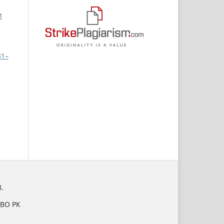
И
31–
.
НВО РК