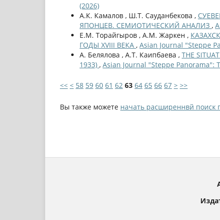
(2026)
А.К. Камалов , Ш.Т. Сауданбекова ,
СУЕВ
ЯПОНЦЕВ. СЕМИОТИЧЕСКИЙ АНАЛИЗ
,
A
Е.М. Торайгыров , А.М. Жаркен ,
КАЗАХС
ГОДЫ XVIII ВЕКА
,
Asian Journal "Steppe P
А. Белялова , А.Т. Каипбаева ,
THE SITUA
1933)
,
Asian Journal "Steppe Panorama": 
<<
<
58
59
60
61
62
63
64
65
66
67
>
>>
Вы также можете
начать расширеннвй поиск 
Изда