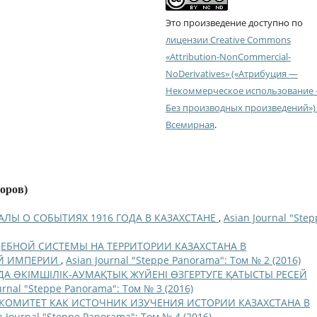
Это произведение доступно по
лицензии Creative Commons
«Attribution-NonCommercial-
NoDerivatives» («Атрибуция —
Некоммерческое использование
Без производных произведений») 
Всемирная
.
торов)
ЛЫ О СОБЫТИЯХ 1916 ГОДА В КАЗАХСТАНЕ
,
Asian Journal "Ste
ЕБНОЙ СИСТЕМЫ НА ТЕРРИТОРИИ КАЗАХСТАНА В
ОЙ ИМПЕРИИ
,
Asian Journal "Steppe Panorama": Том № 2 (2016)
ДА ƏКІМШІЛІК-АУМАҚТЫҚ ЖҮЙЕНІ ӨЗГЕРТУГЕ ҚАТЫСТЫ РЕСЕЙ
urnal "Steppe Panorama": Том № 3 (2016)
КОМИТЕТ КАК ИСТОЧНИК ИЗУЧЕНИЯ ИСТОРИИ КАЗАХСТАНА В
n Journal "Steppe Panorama": Том № 4 (2016)