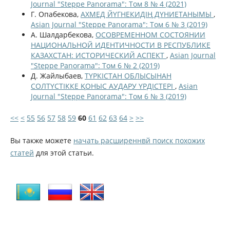
Journal "Steppe Panorama": Том 8 № 4 (2021)
Г. Опабекова,
АХМЕД ЙҮГНЕКИДІҢ ДҮНИЕТАНЫМЫ
,
Asian Journal "Steppe Panorama": Том 6 № 3 (2019)
А. Шалдарбекова,
ОСОВРЕМЕННОМ СОСТОЯНИИ
НАЦИОНАЛЬНОЙ ИДЕНТИЧНОСТИ В РЕСПУБЛИКЕ
КАЗАХСТАН: ИСТОРИЧЕСКИЙ АСПЕКТ
,
Asian Journal
"Steppe Panorama": Том 6 № 2 (2019)
Д. Жайлыбаев,
ТҮРКІСТАН ОБЛЫСЫНАН
СОЛТҮСТІККЕ ҚОНЫС АУДАРУ ҮРДІСТЕРІ
,
Asian
Journal "Steppe Panorama": Том 6 № 3 (2019)
<<
<
55
56
57
58
59
60
61
62
63
64
>
>>
Вы также можете
начать расширеннвй поиск похожих
статей
для этой статьи.