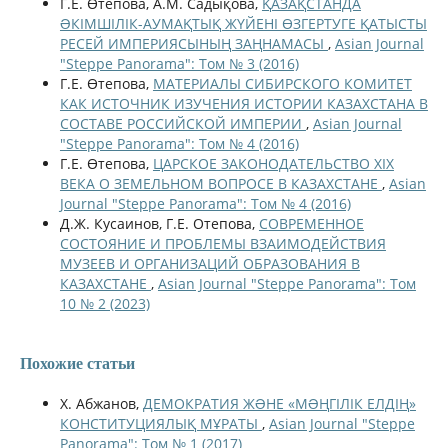
Г.Е. Өтепова, А.М. Садықова,
ҚАЗАҚСТАНДА
ƏКІМШІЛІК-АУМАҚТЫҚ ЖҮЙЕНІ ӨЗГЕРТУГЕ ҚАТЫСТЫ
РЕСЕЙ ИМПЕРИЯСЫНЫҢ ЗАҢНАМАСЫ
,
Asian Journal
"Steppe Panorama": Том № 3 (2016)
Г.Е. Өтепова,
МАТЕРИАЛЫ СИБИРСКОГО КОМИТЕТ
КАК ИСТОЧНИК ИЗУЧЕНИЯ ИСТОРИИ КАЗАХСТАНА В
СОСТАВЕ РОССИЙСКОЙ ИМПЕРИИ
,
Asian Journal
"Steppe Panorama": Том № 4 (2016)
Г.Е. Өтепова,
ЦАРСКОЕ ЗАКОНОДАТЕЛЬСТВО XIX
ВЕКА О ЗЕМЕЛЬНОМ ВОПРОСЕ В КАЗАХСТАНЕ
,
Asian
Journal "Steppe Panorama": Том № 4 (2016)
Д.Ж. Кусаинов, Г.Е. Отепова,
СОВРЕМЕННОЕ
СОСТОЯНИЕ И ПРОБЛЕМЫ ВЗАИМОДЕЙСТВИЯ
МУЗЕЕВ И ОРГАНИЗАЦИЙ ОБРАЗОВАНИЯ В
КАЗАХСТАНЕ
,
Asian Journal "Steppe Panorama": Том
10 № 2 (2023)
Похожие статьи
Х. Абжанов,
ДЕМОКРАТИЯ ЖƏНЕ «МƏҢГІЛІК ЕЛДІҢ»
КОНСТИТУЦИЯЛЫҚ МҰРАТЫ
,
Asian Journal "Steppe
Panorama": Том № 1 (2017)