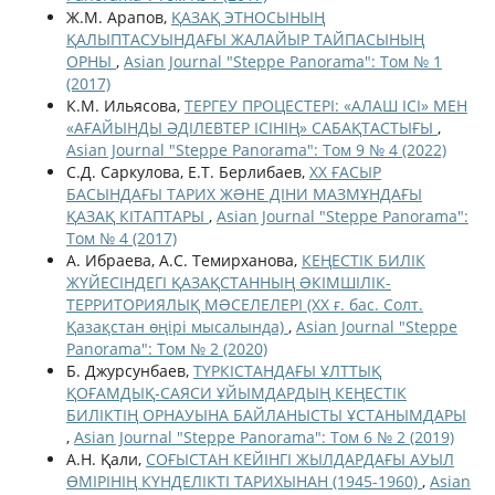
Ж.М. Арапов,
ҚАЗАҚ ЭТНОСЫНЫҢ
ҚАЛЫПТАСУЫНДАҒЫ ЖАЛАЙЫР ТАЙПАСЫНЫҢ
ОРНЫ
,
Asian Journal "Steppe Panorama": Том № 1
(2017)
К.М. Ильясова,
ТЕРГЕУ ПРОЦЕСТЕРІ: «АЛАШ ІСІ» МЕН
«АҒАЙЫНДЫ ӘДІЛЕВТЕР ІСІНІҢ» САБАҚТАСТЫҒЫ
,
Asian Journal "Steppe Panorama": Том 9 № 4 (2022)
С.Д. Саркулова, Е.Т. Берлибаев,
ХХ ҒАСЫР
БАСЫНДАҒЫ ТАРИХ ЖƏНЕ ДІНИ МАЗМҰНДАҒЫ
ҚАЗАҚ КІТАПТАРЫ
,
Asian Journal "Steppe Panorama":
Том № 4 (2017)
А. Ибраева, А.С. Темирханова,
КЕҢЕСТІК БИЛІК
ЖҮЙЕСІНДЕГІ ҚАЗАҚСТАННЫҢ ƏКІМШІЛІК-
ТЕРРИТОРИЯЛЫҚ МƏСЕЛЕЛЕРІ (ХХ ғ. бас. Солт.
Қазақстан өңірі мысалында)
,
Asian Journal "Steppe
Panorama": Том № 2 (2020)
Б. Джурсунбаев,
ТҮРКІСТАНДАҒЫ ҰЛТТЫҚ
ҚОҒАМДЫҚ-САЯСИ ҰЙЫМДАРДЫҢ КЕҢЕСТІК
БИЛІКТІҢ ОРНАУЫНА БАЙЛАНЫСТЫ ҰСТАНЫМДАРЫ
,
Asian Journal "Steppe Panorama": Том 6 № 2 (2019)
А.Н. Қали,
СОҒЫСТАН КЕЙІНГІ ЖЫЛДАРДАҒЫ АУЫЛ
ӨМІРІНІҢ КҮНДЕЛІКТІ ТАРИХЫНАН (1945-1960)
,
Asian