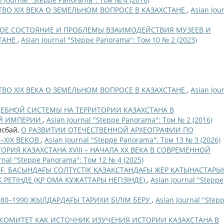
ВО XIX ВЕКА О ЗЕМЕЛЬНОМ ВОПРОСЕ В КАЗАХСТАНЕ
,
Asian Jou
ОЕ СОСТОЯНИЕ И ПРОБЛЕМЫ ВЗАИМОДЕЙСТВИЯ МУЗЕЕВ И
ТАНЕ
,
Asian Journal "Steppe Panorama": Том 10 № 2 (2023)
ВО XIX ВЕКА О ЗЕМЕЛЬНОМ ВОПРОСЕ В КАЗАХСТАНЕ
,
Asian Jou
ЕБНОЙ СИСТЕМЫ НА ТЕРРИТОРИИ КАЗАХСТАНА В
ОЙ ИМПЕРИИ
,
Asian Journal "Steppe Panorama": Том № 2 (2016)
исбай,
О РАЗВИТИИ ОТЕЧЕСТВЕННОЙ АРХЕОГРАФИИ ПО
–XIX ВЕКОВ
,
Asian Journal "Steppe Panorama": Том 13 № 3 (2026)
ОРИЯ КАЗАХСТАНА XVIII – НАЧАЛА ХХ ВЕКА В СОВРЕМЕННОЙ
rnal "Steppe Panorama": Том 12 № 4 (2025)
Х Ғ. БАСЫНДАҒЫ СОЛТҮСТІК ҚАЗАҚСТАНДАҒЫ ЖЕР ҚАТЫНАСТАРЫ
РЕТІНДЕ (ҚР ОМА ҚҰЖАТТАРЫ НЕГІЗІНДЕ)
,
Asian Journal "Steppe
80–1990 ЖЫЛДАРДАҒЫ ТАРИХИ БІЛІМ БЕРУ
,
Asian Journal "Step
КОМИТЕТ КАК ИСТОЧНИК ИЗУЧЕНИЯ ИСТОРИИ КАЗАХСТАНА В