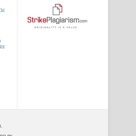
ҒЫ
А
ppe
.