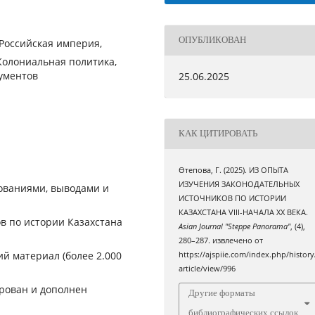
ОПУБЛИКОВАН
Российская империя,
Колониальная политика,
ументов
25.06.2025
КАК ЦИТИРОВАТЬ
Өтепова, Г. (2025). ИЗ ОПЫТА
ИЗУЧЕНИЯ ЗАКОНОДАТЕЛЬНЫХ
дованиями, выводами и
ИСТОЧНИКОВ ПО ИСТОРИИ
КАЗАХСТАНА VIII-НАЧАЛА XX ВЕКА.
в по истории Казахстана
Asian Journal "Steppe Panorama"
, (4),
280–287. извлечено от
й материал (более 2.000
https://ajspiie.com/index.php/history
article/view/996
рован и дополнен
Другие форматы
библиографических ссылок