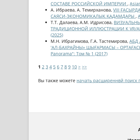
СОСТАВЕ РОССИЙСКОЙ ИМПЕРИИ
,
Asia
А. Ибраева, А. Темирханова,
VIII ҒАСЫР
САЯСИ-ЭКОНОМИКАЛЫҚ ҚАДАМДАРЫ
,
Т.Т. Далаева, А.М. Идрисова,
ВИЗУАЛЬНЫ
ТРАДИЦИОННОЙ ИЛЛЮСТРАЦИИ К VR/A
(2025)
М.Н. Ибрагимова, Г.А. Тастемирова,
АБД 
'АЛ-БАХРАЙНЫ» ШЫҒАРМАСЫ – ОРТАҒАС
Panorama": Том № 1 (2017)
1
2
3
4
5
6
7
8
9
10
>
>>
Вы также можете
начать расширеннвй поиск 