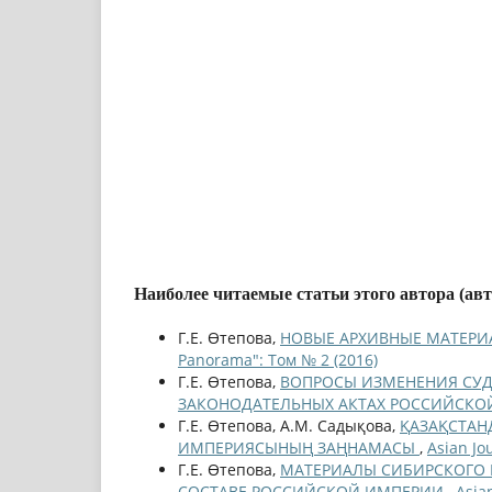
Наиболее читаемые статьи этого автора (ав
Г.Е. Өтепова,
НОВЫЕ АРХИВНЫЕ МАТЕРИА
Panorama": Том № 2 (2016)
Г.Е. Өтепова,
ВОПРОСЫ ИЗМЕНЕНИЯ СУД
ЗАКОНОДАТЕЛЬНЫХ АКТАХ РОССИЙСК
Г.Е. Өтепова, А.М. Садықова,
ҚАЗАҚСТАН
ИМПЕРИЯСЫНЫҢ ЗАҢНАМАСЫ
,
Asian Jo
Г.Е. Өтепова,
МАТЕРИАЛЫ СИБИРСКОГО 
СОСТАВЕ РОССИЙСКОЙ ИМПЕРИИ
,
Asia