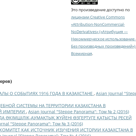
Это произведение доступно по
лицензии Creative Commons
«Attribution-NonCommercial-
NoDerivatives» («Атрибуция —
Некоммерческое использование
Без производных произведений») 
Всемирная
.
торов)
ЛЫ О СОБЫТИЯХ 1916 ГОДА В КАЗАХСТАНЕ
,
Asian Journal "Ste
ЕБНОЙ СИСТЕМЫ НА ТЕРРИТОРИИ КАЗАХСТАНА В
ОЙ ИМПЕРИИ
,
Asian Journal "Steppe Panorama": Том № 2 (2016)
ДА ƏКІМШІЛІК-АУМАҚТЫҚ ЖҮЙЕНІ ӨЗГЕРТУГЕ ҚАТЫСТЫ РЕСЕЙ
urnal "Steppe Panorama": Том № 3 (2016)
КОМИТЕТ КАК ИСТОЧНИК ИЗУЧЕНИЯ ИСТОРИИ КАЗАХСТАНА В
n Journal "Steppe Panorama": Том № 4 (2016)