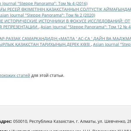
n Journal "Steppe Panorama": Том № 4 (2016)
ДАҒЫ РЕСЕЙ ӨКІМЕТІНІҢ ҚАЗАҚСТАННЫҢ СОЛТҮСТІК АЙМАҒЫНДА
Asian Journal "Steppe Panorama": Том № 2 (2020)
Е ИСТОРИЧЕСКИЕ ИСТОЧНИКИ В ФОКУСЕ ИССЛЕДОВАНИЙ: ОТ
R РЕПРЕЗЕНТАЦИИ
,
Asian Journal "Steppe Panorama": Том 12 № 4
АР-РАЗЗАК САМАРКАНДИДІҢ «МАТЛА ' АС-СА ' ДАЙН ВА МАДЖМ
ЫРЛЫҚ ҚАЗАҚСТАН ТАРИХЫНЫҢ ДЕРЕК КӨЗІ
,
Asian Journal "Ste
похожих статей
для этой статьи.
Адрес:
050010, Республика Казахстан, г. Алматы, ул. Шевченко, 28