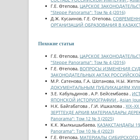
Г.Е. Өтепова,
ЦАРСКОЕ ЗАКОНОДАТЕЛЬСТ
"Steppe Panorama": Том № 4 (2016)
Д.Ж. Кусаинов, Г.Е. Отепова,
СОВРЕМЕНН
ОРГАНИЗАЦИЙ ОБРАЗОВАНИЯ В КАЗАХС
Похожие статьи
Г.Е. Өтепова,
ЦАРСКОЕ ЗАКОНОДАТЕЛЬСТ
"Steppe Panorama": Том № 4 (2016)
Г.Е. Өтепова,
ВОПРОСЫ ИЗМЕНЕНИЯ СУД
ЗАКОНОДАТЕЛЬНЫХ АКТАХ РОССИЙСК
М.Р. Сатенова, Г.А. Шотанова, Н.Ы. Жетп
ДОКУМЕНТАЛЬНЫМ ПУБЛИКАЦИЯМ XVIII
З.Е. Кабульдинов , А.Р. Бейсембаева ,
ИСТ
ЯПОНСКОЙ ИСТОРИОГРАФИИ
,
Asian Jou
Н.К. Байгабатова , Г.И. Ишкалова ,
ХІХ–Х
ЗЕРТТЕУДЕ АРХИВ МАТЕРИАЛДАРЫ ДЕРЕК 
Panorama": Том 12 № 3 (2025)
К.К. Жылкышыбаева,
ҚАЗАҚСТАНДАҒЫ 19
Panorama": Том 10 № 4 (2023)
Г.Е. Өтепова,
МАТЕРИАЛЫ СИБИРСКОГО 