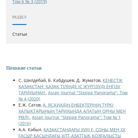
Том 6 № 3 (2019)
РАЗДЕЛ
Статьи
Похожие статьи
С. Шилдебай, Б. Кабдушев, Д. Жуматов,
КЕҢЕСТІК
ҚАЗАҚСТАН: ҚАЗАҚ ТІЛІНДЕ ІС ЖҮРГІЗУДІ ЕНГІЗУ
ТАРИХЫНАН
,
Asian Journal "Steppe Panorama": Том
№ 4 (2020)
Е.Ж. Сатов,
А. ЯСАУИДІҢ ЕҢБЕКТЕРІНІҢ ТҮРКІ
ХАЛЫҚТАРЫНЫҢ ТАРИХЫНДА АЛАТЫН ОРНЫ МЕН
РӨЛІ
,
Asian Journal "Steppe Panorama": Том № 1
(2016)
А.А. Кабыл,
ҚАЗАҚСТАНДАҒЫ XVIII Ғ. СОҢЫ МЕН XX
ҒАСЫР БАСЫНДАҒЫ ҰЛТ-АЗАТТЫҚ ҚОЗҒАЛЫСТЫ