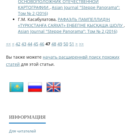
ОСНОВОПОЛОЖНИК ОТЕЧЕСТВЕННОЙ
КАРТОГРАФИИ
,
Asian Journal "Steppe Panorama":
Том № 2 (2016)
Г.М. Касабулатова,
РАФАЭЛЬ ПАМПЕЛЛИДІҢ
«ТҮРКІСТАНҒА САЯХАТ» ЕҢБЕГІНЕ ҚЫСҚАША ШОЛУ
,
Asian Journal "Steppe Panorama": Том № 2 (2016)
<<
<
42
43
44
45
46
47
48
49
50
51
>
>>
Вы также можете
начать расширеннвй поиск похожих
статей
для этой статьи.
ИНФОРМАЦИЯ
Для читателей