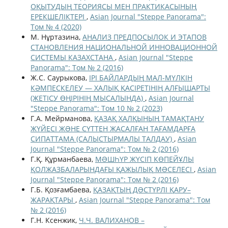
ОҚЫТУДЫҢ ТЕОРИЯСЫ МЕН ПРАКТИКАСЫНЫҢ
ЕРЕКШЕЛІКТЕРІ
,
Asian Journal "Steppe Panorama":
Том № 4 (2020)
М. Нұртазина,
АНАЛИЗ ПРЕДПОСЫЛОК И ЭТАПОВ
СТАНОВЛЕНИЯ НАЦИОНАЛЬНОЙ ИННОВАЦИОННОЙ
СИСТЕМЫ КАЗАХСТАНА
,
Asian Journal "Steppe
Panorama": Том № 2 (2016)
Ж.С. Саурыкова,
ІРІ БАЙЛАРДЫҢ МАЛ-МҮЛКІН
КӘМПЕСКЕЛЕУ — ХАЛЫҚ ҚАСІРЕТІНІҢ АЛҒЫШАРТЫ
(ЖЕТІСУ ӨҢІРІНІҢ МЫСАЛЫНДА)
,
Asian Journal
"Steppe Panorama": Том 10 № 2 (2023)
Г.А. Мейрманова,
ҚАЗАҚ ХАЛҚЫНЫҢ ТАМАҚТАНУ
ЖҮЙЕСІ ЖƏНЕ СҮТТЕН ЖАСАЛҒАН ТАҒАМДАРҒА
СИПАТТАМА (САЛЫСТЫРМАЛЫ ТАЛДАУ)
,
Asian
Journal "Steppe Panorama": Том № 2 (2016)
Г.Қ. Құрманбаева,
МƏШҺҮР ЖҮСІП КӨПЕЙҰЛЫ
ҚОЛЖАЗБАЛАРЫНДАҒЫ ҚАЖЫЛЫҚ МƏСЕЛЕСІ
,
Asian
Journal "Steppe Panorama": Том № 2 (2016)
Г.Б. Қозғамбаева,
ҚАЗАҚТЫҢ ДƏСТҮРЛІ ҚАРУ–
ЖАРАҚТАРЫ
,
Asian Journal "Steppe Panorama": Том
№ 2 (2016)
Г.Н. Ксенжик,
Ч.Ч. ВАЛИХАНОВ –