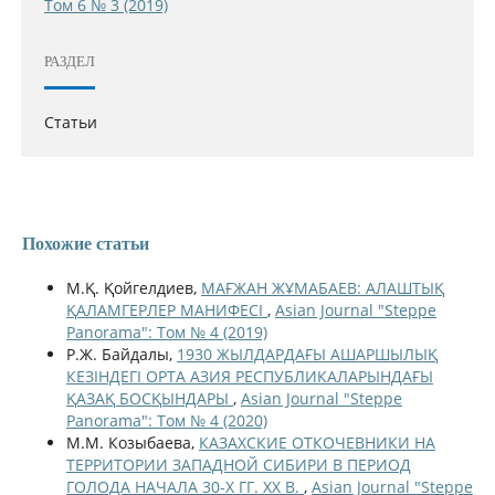
Том 6 № 3 (2019)
РАЗДЕЛ
Статьи
Похожие статьи
М.Қ. Қойгелдиев,
МАҒЖАН ЖҰМАБАЕВ: АЛАШТЫҚ
ҚАЛАМГЕРЛЕР МАНИФЕСІ
,
Asian Journal "Steppe
Panorama": Том № 4 (2019)
Р.Ж. Байдалы,
1930 ЖЫЛДАРДАҒЫ АШАРШЫЛЫҚ
КЕЗІНДЕГІ ОРТА АЗИЯ РЕСПУБЛИКАЛАРЫНДАҒЫ
ҚАЗАҚ БОСҚЫНДАРЫ
,
Asian Journal "Steppe
Panorama": Том № 4 (2020)
М.М. Козыбаева,
КАЗАХСКИЕ ОТКОЧЕВНИКИ НА
ТЕРРИТОРИИ ЗАПАДНОЙ СИБИРИ В ПЕРИОД
ГОЛОДА НАЧАЛА 30-Х ГГ. XX В.
,
Asian Journal "Steppe