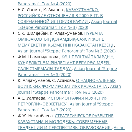
Panorama": Том № 4 (2020)
Н.С. Лапин , К. Аканов ,
КАЗАХСТАНСКО-
РОССИЙСКИЕ ОТНОШЕНИЯ В 2000-Е ГГ. В
СОВРЕМЕННОЙ ИСТОРИОГРАФИИ
,
Asian Journal
"Steppe Panorama": Том № 3 (2020)
С.К. Шилдебай, К. Алдажуманов,
НҰРБАПА
ӨМІРЗАҚОВТЫҢ ҚОҒАМДЫҚ-САЯСИ ЖƏНЕ
МЕМЛЕКЕТТІК ҚЫЗМЕТІНІҢ ҚАЗАҚСТАН КЕЗЕҢІ
,
Asian Journal "Steppe Panorama": Том № 3 (2020)
Ф.М. Шамшиденова ,
КӨШПЕЛІ ТАЙПАЛАРДЫҢ
КҮНДЕЛІКТІ ӨМІРІНДЕГІ АНТ БЕРУ РƏСІМДЕРІ:
САЛЫСТЫРМАЛЫ ТАЛДАУ
,
Asian Journal "Steppe
Panorama": Том № 3 (2020)
К. Алдажуманов, С. Асанова,
О НАЦИОНАЛЬНЫХ
ВОИНСКИХ ФОРМИРОВАНИЯХ КАЗАХСТАНА
,
Asian
Journal "Steppe Panorama": Том № 3 (2020)
А.С. Уалтаева,
ИСТОРИОГРАФИЯ ИЗУЧЕНИЯ
ПЕТРОГЛИФОВ ЖЕТЫСУ
,
Asian Journal "Steppe
Panorama": Том № 3 (2020)
Ж.Ж. Несипбаева,
СТРАТЕГИЧЕСКОЕ РАЗВИТИЕ
КАЗАХСТАНА И МОЛОДЕЖЬ: СОВРЕМЕННЫЕ
ТЕНДЕНЦИИ И ПЕРСПЕКТИВЫ ОБРАЗОВАНИЯ
,
Asian