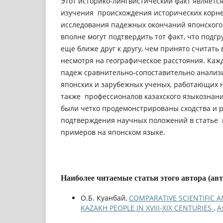
Этот историко-лингвистический факт являетс
изучения происхождения исторических корне
исследования падежных окончаний японского 
вполне могут подтвердить тот факт, что подг
еще ближе друг к другу, чем принято считать
несмотря на географическое расстояния. Ка
падеж сравнительно-сопоставительно анализ
японских и зарубежных ученых, работающих н
также профессионалов казахского языкознани
были четко продемонстрированы сходства и р
подтверждения научных положений в статье 
примеров на японском языке.
Наиболее читаемые статьи этого автора (ав
О.Б. Куанбай,
COMPARATIVE SCIENTIFIC A
KAZAKH PEOPLE IN XVIII-XIX CENTURIES
,
A