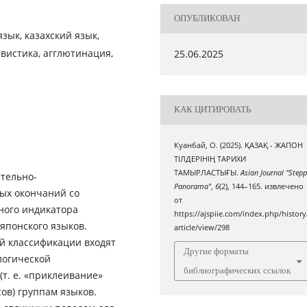
ОПУБЛИКОВАН
язык, казахский язык,
вистика, агглютинация,
25.06.2025
КАК ЦИТИРОВАТЬ
Куанбай, О. (2025). ҚАЗАҚ - ЖАПОН
ТІЛДЕРІНІҢ ТАРИХИ
ТАМЫРЛАСТЫҒЫ.
Asian Journal "Step
тельно-
Panorama"
,
6
(2), 144–165. извлечено
ых окончаний со
от
чного индикатора
https://ajspiie.com/index.php/history
японского языков.
article/view/298
ой классификации входят
Другие форматы
логической
библиографических ссылок
т. е. «приклеивание»
ов) группам языков.