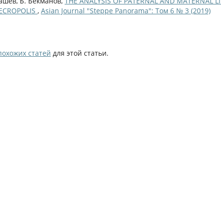
ашев, Б. Бекманов,
THE ANALYSIS OF PATERNAL AND MATERNAL L
NECROPOLIS
,
Asian Journal "Steppe Panorama": Том 6 № 3 (2019)
похожих статей
для этой статьи.