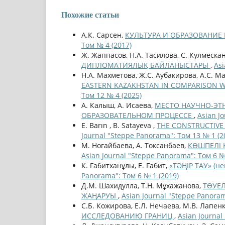
Похожие статьи
А.К. Сарсен,
КУЛЬТУРА И ОБРАЗОВАНИ
Том № 4 (2017)
Ж. Жаппасов, Н.А. Тасилова, С. Кулмеска
ДИПЛОМАТИЯЛЫҚ БАЙЛАНЫСТАРЫ
,
Asi
Н.А. Махметова, Ж.С. Аубакирова, А.С. М
EASTERN KAZAKHSTAN IN COMPARISON W
Том 12 № 4 (2025)
А. Калыш, А. Исаева,
МЕСТО НАУЧНО-ЭТ
ОБРАЗОВАТЕЛЬНОМ ПРОЦЕССЕ
,
Asian J
E. Barın , B. Satayeva ,
THE CONSTRUCTIVE
Journal "Steppe Panorama": Том 13 № 1 (2
М. Ногайбаева, А. Токсанбаев,
КӨШПЕЛІ Қ
Asian Journal "Steppe Panorama": Том 6 №
К. Ғабитханұлы, Е. Ғабит,
«ТӘҢІР ТАУ» (
Panorama": Том 6 № 1 (2019)
Д.М. Шахидулла, Т.Н. Мұхажанова,
ТƏУЕ
ЖАҢАРУЫ
,
Asian Journal "Steppe Panoram
С.Б. Кожирова, Е.Л. Нечаева, М.В. Лапен
ИССЛЕДОВАНИЮ ГРАНИЦ
,
Asian Journal