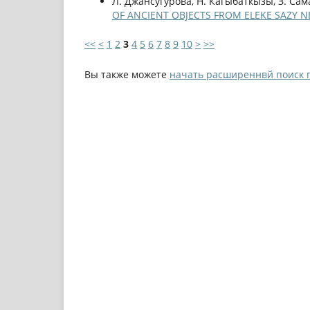
Л. Джансугурова, Н. Кагыбаткызы, З. Сам
OF ANCIENT OBJECTS FROM ELEKE SAZY 
<<
<
1
2
3
4
5
6
7
8
9
10
>
>>
Вы также можете
начать расширеннвй поиск 