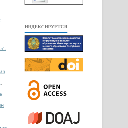
:
ИНДЕКСИРУЕТСЯ
a":
ian
І
,
pe
ЫҢ