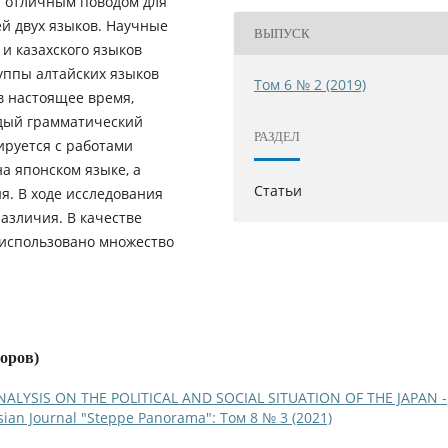
я отличным поводом для
й двух языков. Научные
ВЫПУСК
и казахского языков
руппы алтайских языков
Том 6 № 2 (2019)
 в настоящее время,
ждый грамматический
РАЗДЕЛ
ируется с работами
а японском языке, а
Статьи
я. В ходе исследования
азличия. В качестве
использовано множество
торов)
NALYSIS ON THE POLITICAL AND SOCIAL SITUATION OF THE JAPAN -
sian Journal "Steppe Panorama": Том 8 № 3 (2021)