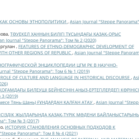
Е КАК ОСНОВЫ ЭТНОПОЛИТИКИ
,
Asian Journal "Steppe Panorama"
нова,
ТƏУЕКЕЛ ХАННЫҢ БИЛІГІ ТҰСЫНДАҒЫ ҚАЗАҚ-ОРЫС
an Journal "Steppe Panorama": Том № 2 (2020)
аргулан ,
FEATURES OF ETHNO-DEMOGRAPHIC DEVELOPMENT OF
ITH OTHER REGIONS OF REPUBLIC
,
Asian Journal "Steppe Panoram
НОГРАФИЧЕСКОЙ ЭНЦИКЛОПЕДИИ ЦГМ РК В НАУЧНО-
ournal "Steppe Panorama": Том 6 № 1 (2019)
 ROLE OF CULTURE AND LANGUAGE IN HISTORICAL DISCOURSE
,
As
026)
ОҒАМДАҒЫ БИЛЕУШІ БЕЙНЕСІНІҢ АҢЫЗ-ЕРТЕГІЛЕРДЕГІ КӨРІНІС
 3 (2019)
немесе Тянь-Шань) ҒҰНДАРДАН ҚАЛҒАН АТАУ
,
Asian Journal "Step
ЛСІЗДІК ЖЫЛДАРЫНДА ҚАЗАҚ-ТҮРІК МƏДЕНИ БАЙЛАНЫСТАРЫН
a": Том № 3 (2017)
ко,
ИСТОРИЯ СТАНОВЛЕНИЯ ОСНОВНЫХ ПОДХОДОВ К
 "Steppe Panorama": Том 8 № 4 (2021)