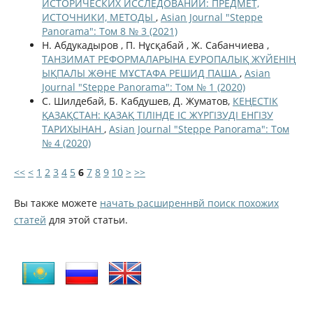
ИСТОРИЧЕСКИХ ИССЛЕДОВАНИЙ: ПРЕДМЕТ,
ИСТОЧНИКИ, МЕТОДЫ
,
Asian Journal "Steppe
Panorama": Том 8 № 3 (2021)
Н. Абдукадыров , П. Нұсқабай , Ж. Сабанчиева ,
ТАНЗИМАТ РЕФОРМАЛАРЫНА ЕУРОПАЛЫҚ ЖҮЙЕНІҢ
ЫҚПАЛЫ ЖƏНЕ МҰСТАФА РЕШИД ПАША
,
Asian
Journal "Steppe Panorama": Том № 1 (2020)
С. Шилдебай, Б. Кабдушев, Д. Жуматов,
КЕҢЕСТІК
ҚАЗАҚСТАН: ҚАЗАҚ ТІЛІНДЕ ІС ЖҮРГІЗУДІ ЕНГІЗУ
ТАРИХЫНАН
,
Asian Journal "Steppe Panorama": Том
№ 4 (2020)
<<
<
1
2
3
4
5
6
7
8
9
10
>
>>
Вы также можете
начать расширеннвй поиск похожих
статей
для этой статьи.