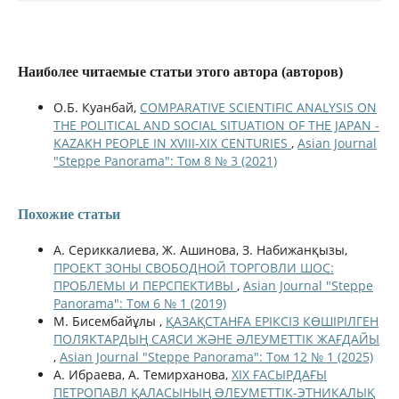
Наиболее читаемые статьи этого автора (авторов)
О.Б. Куанбай,
COMPARATIVE SCIENTIFIC ANALYSIS ON
THE POLITICAL AND SOCIAL SITUATION OF THE JAPAN -
KAZAKH PEOPLE IN XVIII-XIX CENTURIES
,
Asian Journal
"Steppe Panorama": Том 8 № 3 (2021)
Похожие статьи
А. Сериккалиева, Ж. Ашинова, З. Набижанқызы,
ПРОЕКТ ЗОНЫ СВОБОДНОЙ ТОРГОВЛИ ШОС:
ПРОБЛЕМЫ И ПЕРСПЕКТИВЫ
,
Asian Journal "Steppe
Panorama": Том 6 № 1 (2019)
М. Бисембайұлы ,
ҚАЗАҚСТАНҒА ЕРІКСІЗ КӨШІРІЛГЕН
ПОЛЯКТАРДЫҢ САЯСИ ЖӘНЕ ӘЛЕУМЕТТІК ЖАҒДАЙЫ
,
Asian Journal "Steppe Panorama": Том 12 № 1 (2025)
А. Ибраева, А. Темирханова,
ХІХ ҒАСЫРДАҒЫ
ПЕТРОПАВЛ ҚАЛАСЫНЫҢ ƏЛЕУМЕТТІК-ЭТНИКАЛЫҚ