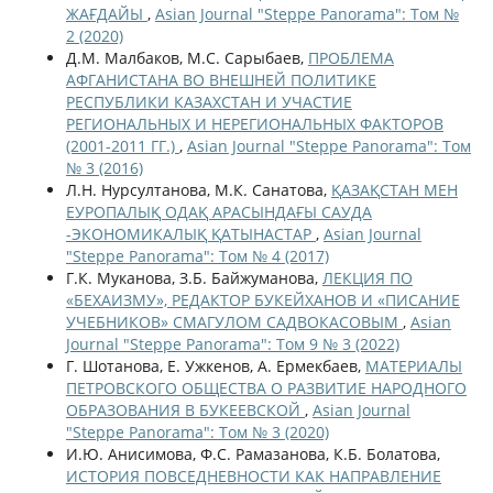
ЖАҒДАЙЫ
,
Asian Journal "Steppe Panorama": Том №
2 (2020)
Д.М. Малбаков, М.С. Сарыбаев,
ПРОБЛЕМА
АФГАНИСТАНА ВО ВНЕШНЕЙ ПОЛИТИКЕ
РЕСПУБЛИКИ КАЗАХСТАН И УЧАСТИЕ
РЕГИОНАЛЬНЫХ И НЕРЕГИОНАЛЬНЫХ ФАКТОРОВ
(2001-2011 ГГ.)
,
Asian Journal "Steppe Panorama": Том
№ 3 (2016)
Л.Н. Нурсултанова, М.К. Санатова,
ҚАЗАҚСТАН МЕН
ЕУРОПАЛЫҚ ОДАҚ АРАСЫНДАҒЫ САУДА
-ЭКОНОМИКАЛЫҚ ҚАТЫНАСТАР
,
Asian Journal
"Steppe Panorama": Том № 4 (2017)
Г.К. Муканова, З.Б. Байжуманова,
ЛЕКЦИЯ ПО
«БЕХАИЗМУ», РЕДАКТОР БУКЕЙХАНОВ И «ПИСАНИЕ
УЧЕБНИКОВ» СМАГУЛОМ САДВОКАСОВЫМ
,
Asian
Journal "Steppe Panorama": Том 9 № 3 (2022)
Г. Шотанова, Е. Ужкенов, А. Ермекбаев,
МАТЕРИАЛЫ
ПЕТРОВСКОГО ОБЩЕСТВА О РАЗВИТИЕ НАРОДНОГО
ОБРАЗОВАНИЯ В БУКЕЕВСКОЙ
,
Asian Journal
"Steppe Panorama": Том № 3 (2020)
И.Ю. Анисимова, Ф.С. Рамазанова, К.Б. Болатова,
ИСТОРИЯ ПОВСЕДНЕВНОСТИ КАК НАПРАВЛЕНИЕ