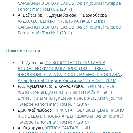
САРЫАРКИ В ЭПОХУ САКОВ
,
Asian Journal "Steppe
Panorama": Том № 2 (2017)
A. Бейсенов, Г. Джумабекова, Г. Базарбаева,
ХУДОЖЕСТВЕННАЯ КУЛЬТУРА НАСЕЛЕНИЯ
САРЫАРКИ В ЭПОХУ САКОВ
,
Asian Journal "Steppe
Panorama": Том № 1 (2014)
Похожие статьи
Т.Т. Далаева,
ОТ ВОЛОСТНОГО СУЛТАНА К
ВОЛОСТНОМУ УПРАВИТЕЛЮ (1822 – 1868 гг.):
ЭВОЛЮЦИЯ СТАТУСА И СОЦИАЛЬНОГО СОСТАВА
,
Asian Journal "Steppe Panorama": Том № 1 (2016)
Р.С. Жуматаев, Ж.Б. Кожабекова,
ТҮРКІ-МОҢҒОЛ
ХАЛЫҚТАРЫНДАҒЫ ЖЫЛҚЫМЕН БАЙЛАНЫСТЫ
ДҮНИЕТАНЫМНЫҢ КЕЙБІР ҚЫРЛАРЫ
,
Asian Journal
"Steppe Panorama": Том № 4 (2019)
Д.Ж. Жайлыбаев,
ТҮРКІСТАН ОБЛЫСЫНДАҒЫ МОНО
ЖƏНЕ ШАҒЫН ҚАЛАЛАРДЫҢ ДАМУЫ
,
Asian Journal
"Steppe Panorama": Том № 4 (2019)
А. Оңғарұлы,
ЖЕТІСУ САҚТАРЫНЫҢ