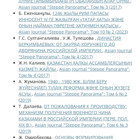
ДҮНИЕТАНЫМЫНДАҒЫ ІРІ ОБАЛАРДЫҢ АЛАР ОРНЫ
,
Asian Journal "Steppe Panorama": Том № 3 (2017)
Б. Еженханұлы,
1246 ЖЫЛЫ РИМ ПАПАСЫ
ИННОСЕНТ IV-ГЕ ЖАЗЫЛҒАН «ТАТАР ХАТЫ» ЖӘНЕ
ОНЫҢ НАЙМАН ТӨРЕГЕНЕ ХАТҰНМЕН ҚАТЫСЫ
,
Asian Journal "Steppe Panorama": Том 10 № 2 (2023)
Г.С. Султангалиева , У.Ж. Тулешова ,
ДИНАСТИЯ
БЕРКИМБАЕВЫХ: ОТ ЗАУРЯД-ХОРУНЖЕГО ДО
ДВОРЯНИНА РОССИЙСКОЙ ИМПЕРИИ
,
Asian Journal
"Steppe Panorama": Том № 4 (2017)
Ж.Н. Калиев,
ҚАЗАҚСТАН ХАЛҚЫ АССАМБЛЕЯСЫНЫҢ
ҚЫЗМЕТІ ЖАЙЛЫ
,
Asian Journal "Steppe Panorama":
Том № 4 (2017)
А. Жуманова,
1940 - 1980 ЖЖ. БІЛІМ БЕРУ
ЖҮЙЕСІНДЕГІ ТІЛДІК РЕФОРМА ЖƏНЕ ОНЫҢ ЖҮЗЕГЕ
АСУЫ
,
Asian Journal "Steppe Panorama": Том 6 № 2
(2019)
Т. Далаева,
ОТ ПОЖАЛОВАНИЯ К ПРОИЗВОДСТВУ:
МЕХАНИЗМ ПОЛУЧЕНИЯ ВОЕННОГО ЧИНА
КАЗАХАМИ В РОССИЙСКОЙ ИМПЕРИИ (ПЕРВ. ПОЛ.
XIX В.)
,
Asian Journal "Steppe Panorama": Том 6 № 3
(2019)
Ж. Омирбекова ,
ОСНОВЫ ФОРМИРОВАНИЯ