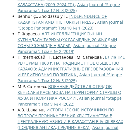
КАЗАХСТАНА (2009–2024 ГГ.)
,
Asian Journal "Steppe
Panorama": Том 12 № 3 (2025)
Benhür Ç., Zholdassuly T.,
INDEPENDENCE OF
KAZAKHSTAN AND THE TURKISH PRESS
,
Asian Journal
"Steppe Panorama": Том 10 № 1 (2023)
Г. Жораева,
ҰЛТ ИНТЕЛЛИГЕНЦИЯСЫНЫҢ
ҚУҒЫНДАЛУ ТАРИХЫ (ХХ ҒАСЫРДЫҢ 20 ЖЫЛДЫҢ
СОҢЫ-30 ЖЫЛДЫҢ БАСЫ)
,
Asian Journal "Steppe
Panorama": Том 6 № 2 (2019)
Н. Жетписбай , Г. Шотанова , М. Сатенова ,
ВЛИЯНИЕ
РЕФОРМЫ 1868 г. НА ТРАДИЦИОННОЕ ОБЩЕСТВО
КАЗАХОВ: АДМИНИСТРАТИВНЫЕ ПРЕОБРАЗОВАНИЯ
И РЕЛИГИОЗНАЯ ПОЛИТИКА
,
Asian Journal "Steppe
Panorama": Том 12 № 5 (2025)
М.Р. Сатенова,
ВОЕННЫЕ ДЕЙСТВИЯ ОТРЯДОВ
КЕНЕСАРЫ КАСЫМОВА НА ТЕРРИТОРИИ СТАРШЕГО
ЖУЗА И ПОЛИТИКА РОССИИ
,
Asian Journal "Steppe
Panorama": Том 9 № 4 (2022)
А.В. Шалагин,
ИСТОРИЧЕСКИЕ ИСТОЧНИКИ ПО
ВОПРОСУ ПРОНИКНОВЕНИЯ ХРИСТИАНСТВА В
ЦЕНТРАЛЬНУЮ АЗИЮ И В КАЗАХСТАН В IV-XII ВЕКАХ
(ПОЗДНЯЯ АНТИКА, СРЕДНИЕ ВЕКА)
,
Asian Journal