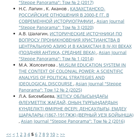
"Steppe Panorama": Том № 2 (2017)
Н.С. Лапин , К. Аканов ,
КАЗАХСТАНСКО-
РОССИЙСКИЕ ОТНОШЕНИЯ В 2000-Е ГГ. В
СОВРЕМЕННОЙ ИСТОРИОГРАФИИ
,
Asian Journal
"Steppe Panorama": Том № 3 (2020)
А.В. Шалагин,
ИСТОРИЧЕСКИЕ ИСТОЧНИКИ ПО
ВОПРОСУ ПРОНИКНОВЕНИЯ ХРИСТИАНСТВА В
ЦЕНТРАЛЬНУЮ АЗИЮ И В КАЗАХСТАН В IV-XII ВЕКАХ
(ПОЗДНЯЯ АНТИКА, СРЕДНИЕ ВЕКА)
,
Asian Journal
"Steppe Panorama": Том № 1 (2014)
М.А. Жолсеитова ,
MUSLIM EDUCATION SYSTEM IN
THE CONTEXT OF COLONIAL POWER: A SCIENTIFIC
ANALYSIS OF POLITICAL STRATEGIES AND
IDEOLOGICAL DISCOURSE
,
Asian Journal "Steppe
Panorama": Том 12 № 2 (2025)
Л.А. Бисембаева,
ЖЕТІСУ ОБЛЫСЫНДАҒЫ
ƏЛЕУМЕТТІК ЖАҒДАЙ, ОНЫҢ ТҰРҒЫНДАРДЫҢ
КҮНДЕЛІКТІ ӨМІРІНЕ ƏСЕРІ: ДЕНСАУЛЫҒЫ, ЕМДЕУ
ШАРАЛАРЫ (1867-1917ЖЖ) (ВЕРНЫЙ УЕЗІ БОЙЫНША)
,
Asian Journal "Steppe Panorama": Том № 2 (2016)
<<
<
1
2
3
4
5
6
7
8
9
10
>
>>