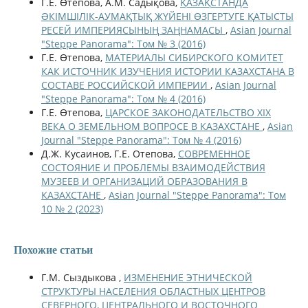
Г.Е. Өтепова, А.М. Садықова,
ҚАЗАҚСТАНДА
ƏКІМШІЛІК-АУМАҚТЫҚ ЖҮЙЕНІ ӨЗГЕРТУГЕ ҚАТЫСТЫ
РЕСЕЙ ИМПЕРИЯСЫНЫҢ ЗАҢНАМАСЫ
,
Asian Journal
"Steppe Panorama": Том № 3 (2016)
Г.Е. Өтепова,
МАТЕРИАЛЫ СИБИРСКОГО КОМИТЕТ
КАК ИСТОЧНИК ИЗУЧЕНИЯ ИСТОРИИ КАЗАХСТАНА В
СОСТАВЕ РОССИЙСКОЙ ИМПЕРИИ
,
Asian Journal
"Steppe Panorama": Том № 4 (2016)
Г.Е. Өтепова,
ЦАРСКОЕ ЗАКОНОДАТЕЛЬСТВО XIX
ВЕКА О ЗЕМЕЛЬНОМ ВОПРОСЕ В КАЗАХСТАНЕ
,
Asian
Journal "Steppe Panorama": Том № 4 (2016)
Д.Ж. Кусаинов, Г.Е. Отепова,
СОВРЕМЕННОЕ
СОСТОЯНИЕ И ПРОБЛЕМЫ ВЗАИМОДЕЙСТВИЯ
МУЗЕЕВ И ОРГАНИЗАЦИЙ ОБРАЗОВАНИЯ В
КАЗАХСТАНЕ
,
Asian Journal "Steppe Panorama": Том
10 № 2 (2023)
Похожие статьи
Г.М. Сыздыкова ,
ИЗМЕНЕНИЕ ЭТНИЧЕСКОЙ
СТРУКТУРЫ НАСЕЛЕНИЯ ОБЛАСТНЫХ ЦЕНТРОВ
СЕВЕРНОГО, ЦЕНТРАЛЬНОГО И ВОСТОЧНОГО