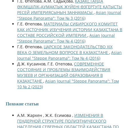
Г.Е. Өтепова, А.М. Садықова,
ҚАЗАҚСТАНДА
ƏКІМШІЛІК-АУМАҚТЫҚ ЖҮЙЕНІ ӨЗГЕРТУГЕ ҚАТЫСТЫ
РЕСЕЙ ИМПЕРИЯСЫНЫҢ ЗАҢНАМАСЫ
,
Asian Journal
"Steppe Panorama": Том № 3 (2016)
Г.Е. Өтепова,
МАТЕРИАЛЫ СИБИРСКОГО КОМИТЕТ
КАК ИСТОЧНИК ИЗУЧЕНИЯ ИСТОРИИ КАЗАХСТАНА В
СОСТАВЕ РОССИЙСКОЙ ИМПЕРИИ
,
Asian Journal
"Steppe Panorama": Том № 4 (2016)
Г.Е. Өтепова,
ЦАРСКОЕ ЗАКОНОДАТЕЛЬСТВО XIX
ВЕКА О ЗЕМЕЛЬНОМ ВОПРОСЕ В КАЗАХСТАНЕ
,
Asian
Journal "Steppe Panorama": Том № 4 (2016)
Д.Ж. Кусаинов, Г.Е. Отепова,
СОВРЕМЕННОЕ
СОСТОЯНИЕ И ПРОБЛЕМЫ ВЗАИМОДЕЙСТВИЯ
МУЗЕЕВ И ОРГАНИЗАЦИЙ ОБРАЗОВАНИЯ В
КАЗАХСТАНЕ
,
Asian Journal "Steppe Panorama": Том
10 № 2 (2023)
Похожие статьи
А.М. Жаркен , Ж.К. Есимова ,
ИЗМЕНЕНИЯ В
ГЕНДЕРНОЙ СТРУКТУРЕ ПОЛИЭТНИЧЕСКОГО
НАСЕЛЕНИЯ СЕВЕРНЫХ ОБЛАСТЕЙ КАЗАХСТАНА ПО