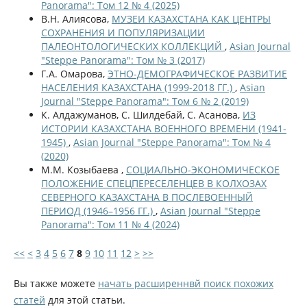
Panorama": Том 12 № 4 (2025)
В.Н. Алиясова,
МУЗЕИ КАЗАХСТАНА КАК ЦЕНТРЫ
СОХРАНЕНИЯ И ПОПУЛЯРИЗАЦИИ
ПАЛЕОНТОЛОГИЧЕСКИХ КОЛЛЕКЦИЙ
,
Asian Journal
"Steppe Panorama": Том № 3 (2017)
Г.А. Омарова,
ЭТНО-ДЕМОГРАФИЧЕСКОЕ РАЗВИТИЕ
НАСЕЛЕНИЯ КАЗАХСТАНА (1999-2018 ГГ.)
,
Asian
Journal "Steppe Panorama": Том 6 № 2 (2019)
К. Алдажуманов, С. Шилдебай, С. Асанова,
ИЗ
ИСТОРИИ КАЗАХСТАНА ВОЕННОГО ВРЕМЕНИ (1941-
1945)
,
Asian Journal "Steppe Panorama": Том № 4
(2020)
М.М. Козыбаева ,
СОЦИАЛЬНО-ЭКОНОМИЧЕСКОЕ
ПОЛОЖЕНИЕ СПЕЦПЕРЕСЕЛЕНЦЕВ В КОЛХОЗАХ
СЕВЕРНОГО КАЗАХСТАНА В ПОСЛЕВОЕННЫЙ
ПЕРИОД (1946–1956 ГГ.)
,
Asian Journal "Steppe
Panorama": Том 11 № 4 (2024)
<<
<
3
4
5
6
7
8
9
10
11
12
>
>>
Вы также можете
начать расширеннвй поиск похожих
статей
для этой статьи.