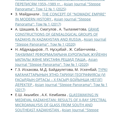
ПЕРЕПИСЯМ 1959‒1989 гг.
,
Asian Journal "Steppe
Panorama": Том 12 № 1 (2025)
З. Майданали ,
THE CONCEPT OF "NOMADIC EMPIRE"
IN MODERN HISTORY
,
Asian Journal "Steppe
Panorama": Том № 1 (2017)
А. Шашаев, Б. Смагулов , А. Тылахметова,
GRAVE
CONSTRUCTIONS OF GENEALOGICAL GROUPS OF
KAZAKHS IN KAZAKHSTAN AND RUSSIA
,
Asian Journal
"Steppe Panorama": Том № 1 (2020)
Н. Абдукадыров , П. Нұсқабай , Ж. Сабанчиева ,
ТАНЗИМАТ РЕФОРМАЛАРЫНА ЕУРОПАЛЫҚ ЖҮЙЕНІҢ
ЫҚПАЛЫ ЖƏНЕ МҰСТАФА РЕШИД ПАША
,
Asian
Journal "Steppe Panorama": Том № 1 (2020)
Г.З. Искакова, М.Д. Байдаулетова, М. Ускенбай,
ТҮРКІ
ҚАҒАНАТТАРЫНЫҢ ЭТНО-ТАРИХИ ГЕОГРАФИЯСЫ (VI
ҒАСЫРДЫҢ ОРТАСЫ – X ҒАСЫР) БОЙЫНША НЕГІЗГІ
ДЕРЕКТЕР
,
Asian Journal "Steppe Panorama": Том № 1
(2017)
Е.Ш. Акымбек , А.К. Кембаева ,
GLASSMAKING IN
MEDIEVAL KAZAKHSTAN: RESULTS OF X-RAY SPECTRAL
MICROANALYSIS OF GLASS FROM SOUTH AND
SOUTHEAST KAZAKHSTAN
,
Asian Journal "Steppe