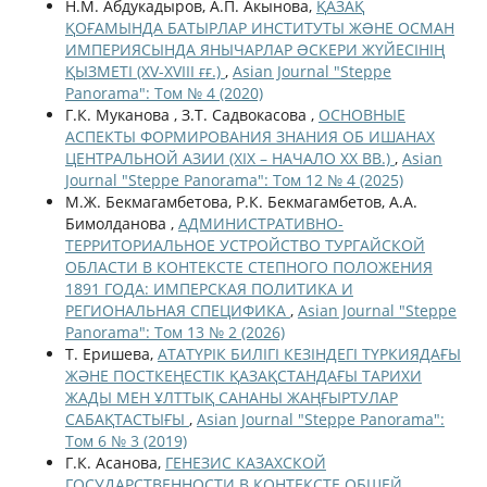
Н.М. Абдукадыров, А.П. Акынова,
ҚАЗАҚ
ҚОҒАМЫНДА БАТЫРЛАР ИНСТИТУТЫ ЖƏНЕ ОСМАН
ИМПЕРИЯСЫНДА ЯНЫЧАРЛАР ƏСКЕРИ ЖҮЙЕСІНІҢ
ҚЫЗМЕТІ (XV-XVIII ғғ.)
,
Asian Journal "Steppe
Panorama": Том № 4 (2020)
Г.К. Муканова , З.Т. Садвокасова ,
ОСНОВНЫЕ
АСПЕКТЫ ФОРМИРОВАНИЯ ЗНАНИЯ ОБ ИШАНАХ
ЦЕНТРАЛЬНОЙ АЗИИ (XIX – НАЧАЛО XX ВВ.)
,
Asian
Journal "Steppe Panorama": Том 12 № 4 (2025)
М.Ж. Бекмагамбетова, Р.К. Бекмагамбетов, А.А.
Бимолданова ,
АДМИНИСТРАТИВНО-
ТЕРРИТОРИАЛЬНОЕ УСТРОЙСТВО ТУРГАЙСКОЙ
ОБЛАСТИ В КОНТЕКСТЕ СТЕПНОГО ПОЛОЖЕНИЯ
1891 ГОДА: ИМПЕРСКАЯ ПОЛИТИКА И
РЕГИОНАЛЬНАЯ СПЕЦИФИКА
,
Asian Journal "Steppe
Panorama": Том 13 № 2 (2026)
Т. Еришева,
АТАТҮРІК БИЛІГІ КЕЗІНДЕГІ ТҮРКИЯДАҒЫ
ЖӘНЕ ПОСТКЕҢЕСТІК ҚАЗАҚСТАНДАҒЫ ТАРИХИ
ЖАДЫ МЕН ҰЛТТЫҚ САНАНЫ ЖАҢҒЫРТУЛАР
САБАҚТАСТЫҒЫ
,
Asian Journal "Steppe Panorama":
Том 6 № 3 (2019)
Г.К. Асанова,
ГЕНЕЗИС КАЗАХСКОЙ
ГОСУДАРСТВЕННОСТИ В КОНТЕКСТЕ ОБЩЕЙ