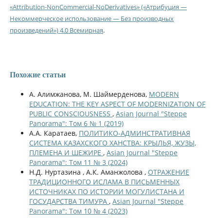
«Attribution-NonCommercial-NoDerivatives» («Атрибуция —
Некоммерческое использование — Без производных
произведений») 4.0 Всемирная
.
Похожие статьи
А. Алимжанова, М. Шаймерденова,
MODERN
EDUCATION: THE KEY ASPECT OF MODERNIZATION OF
PUBLIC CONSCIOUSNESS
,
Asian Journal "Steppe
Panorama": Том 6 № 1 (2019)
А.А. Каратаев,
ПОЛИТИКО-АДМИНСТРАТИВНАЯ
СИСТЕМА КАЗАХСКОГО ХАНСТВА: КРЫЛЬЯ, ЖУЗЫ,
ПЛЕМЕНА И ШЕЖИРЕ
,
Asian Journal "Steppe
Panorama": Том 11 № 3 (2024)
Н.Д. Нуртазина , А.К. Аманжолова ,
ОТРАЖЕНИЕ
ТРАДИЦИОННОГО ИСЛАМА В ПИСЬМЕННЫХ
ИСТОЧНИКАХ ПО ИСТОРИИ МОГУЛИСТАНА И
ГОСУДАРСТВА ТИМУРА
,
Asian Journal "Steppe
Panorama": Том 10 № 4 (2023)