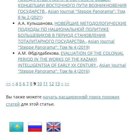
КОНЦЕПЦИИ ВОСТОЧНОГО ПУТИ ВОЗНИКНОВЕНИЯ
ГОСУДАРСТВ
,
Asian Journal "Steppe Panorama": Том
8 № 2 (2021)
А.А. Кульшанова,
НОВЕЙШИЕ МЕТОДОЛОГИЧЕСКИЕ
ПОДХОДЫ ПО НАЦИОНАЛЬНОЙ ПОЛИТИКЕ
БОЛЬШЕВИКОВ В ПЕРИОД СТАНОВЛЕНИЯ
ТОТАЛИТАРНОГО ГОСУДАРСТВА
,
Asian Journal
"Steppe Panorama": Том № 4 (2019)
А.М. Əбділдабекова,
EVALUATION OF THE COLONIAL
PERIOD IN THE WORKS OF THE KAZAKH
INTELLIGENTSIA OF EARLY ХХ CENTURY
,
Asian Journal
"Steppe Panorama": Том № 4 (2016)
<<
<
4
5
6
7
8
9
10
11
12
13
>
>>
Вы также можете
начать расширеннвй поиск похожих
статей
для этой статьи.