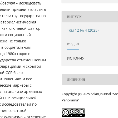
едования
– исследовать
евики пришли к власти в
оительству государства на
ВЫПУСК
материалистическая
ю как ключевой фактор
Том 12 № 4 (2025)
ки и социальный
ена не только
РАЗДЕЛ
 в социетальном
ца 1980х годов в
ИСТОРИЯ
сударства отмечен новым
кларациями и скрытой
кой ССР было
тношениях, и все
ЛИЦЕНЗИЯ
ческие маркеры с
а на анализе архивных
Copyright (c) 2025 Asian Journal "St
ой ССР, официальной
Panorama"
х исследователей по
ения советской
секуляризма – отделение