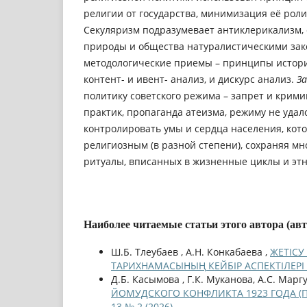
религии от государства, минимизация её роли
Секуляризм подразумевает антиклерикализм,
природы и общества натуралистическими за
методологические приемы – принципы истори
контент- и ивент- анализ, и дискурс анализ.
З
политику советского режима – запрет и крим
практик, пропаганда атеизма, режиму не уда
контролировать умы и сердца населения, кото
религиозным (в разной степени), сохраняя м
ритуалы, вписанных в жизненные циклы и этн
Наиболее читаемые статьи этого автора (ав
Ш.Б. Тлеубаев , А.Н. Конкабаева ,
ЖЕТІСУ
ТАРИХНАМАСЫНЫҢ КЕЙБІР АСПЕКТІЛЕРІ
Д.Б. Касымова , Г.К. Муканова, А.С. Марг
ЙОМУДСКОГО КОНФЛИКТА 1923 ГОДА 
13 № 2 (2026)