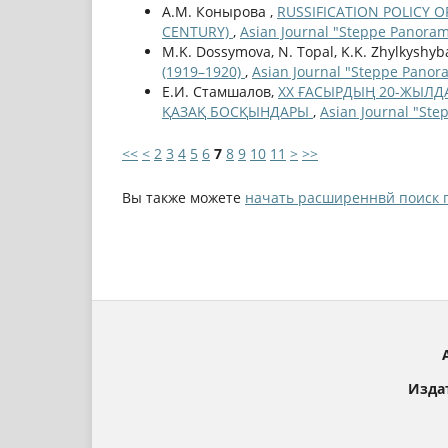
А.М. Конырова ,
RUSSIFICATION POLICY O
CENTURY)
,
Asian Journal "Steppe Panoram
M.K. Dossymova, N. Topal, K.K. Zhylkyshy
(1919–1920)
,
Asian Journal "Steppe Panor
Е.И. Стамшалов,
XX ҒАСЫРДЫҢ 20-ЖЫЛД
ҚАЗАҚ БОСҚЫНДАРЫ
,
Asian Journal "Ste
<<
<
2
3
4
5
6
7
8
9
10
11
>
>>
Вы также можете
начать расширеннвй поиск 
Изда