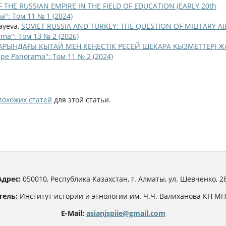
F THE RUSSIAN EMPIRE IN THE FIELD OF EDUCATION (EARLY 20th
a": Том 11 № 1 (2024)
bayeva,
SOVIET RUSSIA AND TURKEY: THE QUESTION OF MILITARY AI
ama": Том 13 № 2 (2026)
АРЫНДАҒЫ ҚЫТАЙ МЕН КЕҢЕСТІК РЕСЕЙ ШЕКАРА ҚЫЗМЕТТЕРІ Ж
ppe Panorama": Том 11 № 2 (2024)
похожих статей
для этой статьи.
Адрес:
050010, Республика Казахстан, г. Алматы, ул. Шевченко, 28
тель:
Институт истории и этнологии им. Ч.Ч. Валиханова КН М
E-Mail:
asianjspiie@gmail.com