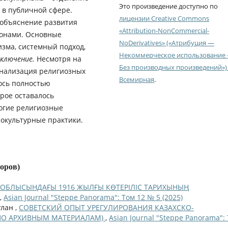
Это произведение доступно по
 в публичной сфере.
лицензии Creative Commons
 объяснение развития
«Attribution-NonCommercial-
конами. Основные
NoDerivatives» («Атрибуция —
зма, системный подход,
Некоммерческое использование
аключение.
Несмотря на
Без производных произведений») 
инализация религиозных
Всемирная
.
лось полностью
рое оставалось
ногие религиозные
окультурные практики.
торов)
 ОБЛЫСЫНДАҒЫ 1916 ЖЫЛҒЫ КӨТЕРІЛІС ТАРИХЫНЫҢ
,
Asian Journal "Steppe Panorama": Том 12 № 5 (2025)
улан ,
СОВЕТСКИЙ ОПЫТ УРЕГУЛИРОВАНИЯ КАЗАХСКО-
(ПО АРХИВНЫМ МАТЕРИАЛАМ)
,
Asian Journal "Steppe Panorama":