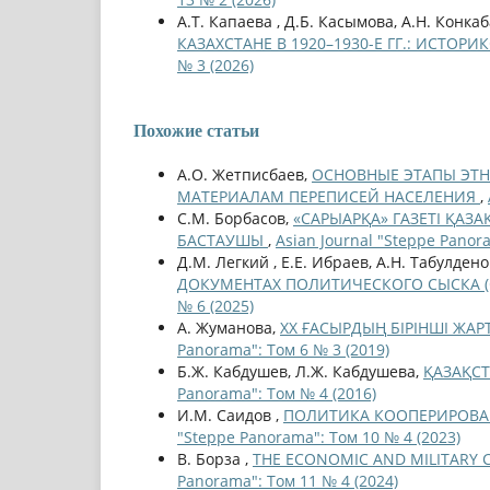
А.Т. Капаева , Д.Б. Касымова, А.Н. Конка
КАЗАХСТАНЕ В 1920–1930-Е ГГ.: ИСТО
№ 3 (2026)
Похожие статьи
А.О. Жетписбаев,
ОСНОВНЫЕ ЭТАПЫ ЭТНО
МАТЕРИАЛАМ ПЕРЕПИСЕЙ НАСЕЛЕНИЯ
,
С.М. Борбасов,
«САРЫАРҚА» ГАЗЕТІ ҚА
БАСТАУШЫ
,
Asian Journal "Steppe Panor
Д.М. Легкий , Е.Е. Ибраев, А.Н. Табулдено
ДОКУМЕНТАХ ПОЛИТИЧЕСКОГО СЫСКА (ОР
№ 6 (2025)
А. Жуманова,
ХХ ҒАСЫРДЫҢ БІРІНШІ ЖАР
Panorama": Том 6 № 3 (2019)
Б.Ж. Кабдушев, Л.Ж. Кабдушева,
ҚАЗАҚС
Panorama": Том № 4 (2016)
И.М. Саидов ,
ПОЛИТИКА КООПЕРИРОВАН
"Steppe Panorama": Том 10 № 4 (2023)
В. Борза ,
THE ECONOMIC AND MILITARY 
Panorama": Том 11 № 4 (2024)