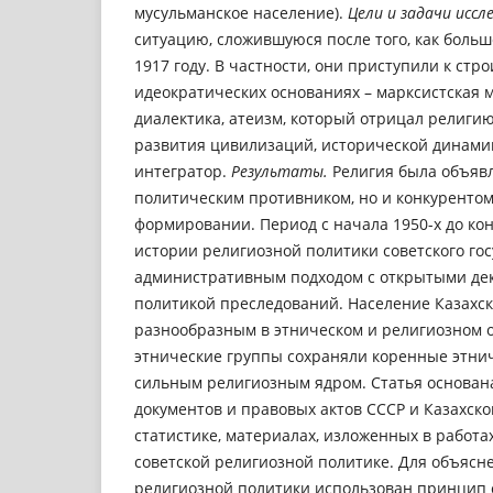
мусульманское население).
Цели и задачи иссл
ситуацию, сложившуюся после того, как больш
1917 году. В частности, они приступили к стр
идеократических основаниях – марксистская 
диалектика, атеизм, который отрицал религи
развития цивилизаций, исторической динами
интегратор.
Результаты.
Религия была объявл
политическим противником, но и конкурентом
формировании. Период с начала 1950-х до кон
истории религиозной политики советского го
административным подходом с открытыми де
политикой преследований. Население Казахс
разнообразным в этническом и религиозном о
этнические группы сохраняли коренные этни
сильным религиозным ядром. Статья основан
документов и правовых актов СССР и Казахск
статистике, материалах, изложенных в работа
советской религиозной политике. Для объясн
религиозной политики использован принцип 