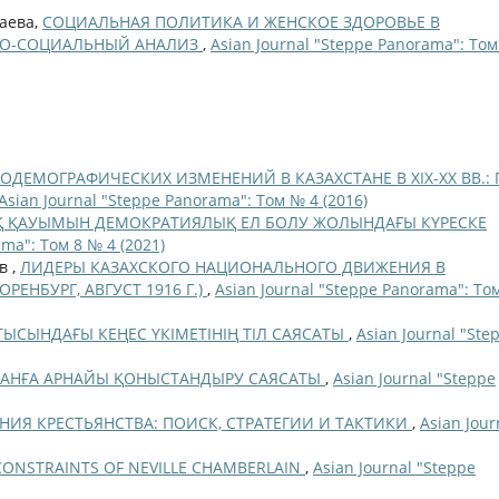
баева,
СОЦИАЛЬНАЯ ПОЛИТИКА И ЖЕНСКОЕ ЗДОРОВЬЕ В
РИКО-СОЦИАЛЬНЫЙ АНАЛИЗ
,
Asian Journal "Steppe Panorama": Том
ДЕМОГРАФИЧЕСКИХ ИЗМЕНЕНИЙ В КАЗАХСТАНЕ В XIX-XX ВВ.:
Asian Journal "Steppe Panorama": Том № 4 (2016)
ЗАҚ ҚАУЫМЫН ДЕМОКРАТИЯЛЫҚ ЕЛ БОЛУ ЖОЛЫНДАҒЫ КҮРЕСКЕ
ama": Том 8 № 4 (2021)
в ,
ЛИДЕРЫ КАЗАХСКОГО НАЦИОНАЛЬНОГО ДВИЖЕНИЯ В
ЕНБУРГ, АВГУСТ 1916 Г.)
,
Asian Journal "Steppe Panorama": То
ТЫСЫНДАҒЫ КЕҢЕС ҮКІМЕТІНІҢ ТІЛ САЯСАТЫ
,
Asian Journal "Ste
ТАНҒА АРНАЙЫ ҚОНЫСТАНДЫРУ САЯСАТЫ
,
Asian Journal "Steppe
ИЯ КРЕСТЬЯНСТВА: ПОИСК, СТРАТЕГИИ И ТАКТИКИ
,
Asian Jour
CONSTRAINTS OF NEVILLE CHAMBERLAIN
,
Asian Journal "Steppe