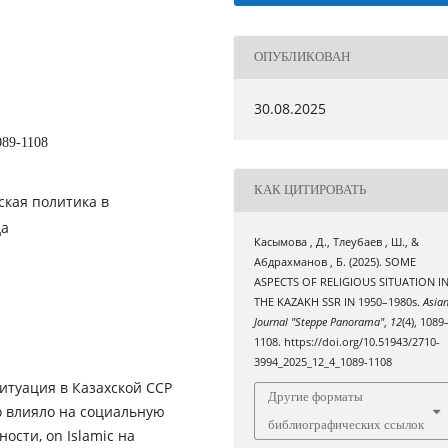
ОПУБЛИКОВАН
30.08.2025
089-1108
КАК ЦИТИРОВАТЬ
тская политика в
да
Касымова , Д., Тлеубаев , Ш., &
Абдрахманов , Б. (2025). SOME
ASPECTS OF RELIGIOUS SITUATION I
THE KAZAKH SSR IN 1950–1980s.
Asia
Journal "Steppe Panorama"
,
12
(4), 1089
1108. https://doi.org/10.51943/2710-
3994_2025_12_4_1089-1108
итуация в Казахской ССР
Другие форматы
то влияло на социальную
библиографических ссылок
ости, on Islamic на