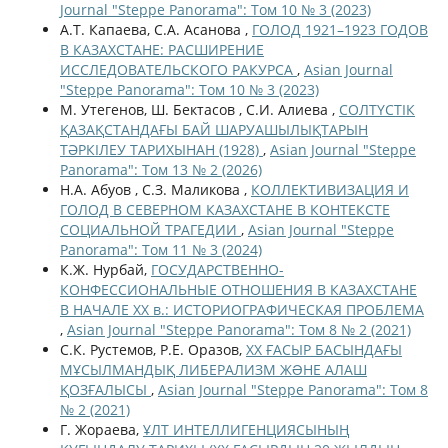
Journal "Steppe Panorama": Том 10 № 3 (2023)
А.Т. Капаева, С.А. Асанова ,
ГОЛОД 1921–1923 ГОДОВ
В КАЗАХСТАНЕ: РАСШИРЕНИЕ
ИССЛЕДОВАТЕЛЬСКОГО РАКУРСА
,
Asian Journal
"Steppe Panorama": Том 10 № 3 (2023)
М. Утегенов, Ш. Бектасов , С.И. Алиева ,
СОЛТҮСТІК
ҚАЗАҚСТАНДАҒЫ БАЙ ШАРУАШЫЛЫҚТАРЫН
ТӘРКІЛЕУ ТАРИХЫНАН (1928)
,
Asian Journal "Steppe
Panorama": Том 13 № 2 (2026)
Н.А. Абуов , С.З. Маликова ,
КОЛЛЕКТИВИЗАЦИЯ И
ГОЛОД В СЕВЕРНОМ КАЗАХСТАНЕ В КОНТЕКСТЕ
СОЦИАЛЬНОЙ ТРАГЕДИИ
,
Asian Journal "Steppe
Panorama": Том 11 № 3 (2024)
К.Ж. Нурбай,
ГОСУДАРСТВЕННО-
КОНФЕССИОНАЛЬНЫЕ ОТНОШЕНИЯ В КАЗАХСТАНЕ
В НАЧАЛЕ XX в.: ИСТОРИОГРАФИЧЕСКАЯ ПРОБЛЕМА
,
Asian Journal "Steppe Panorama": Том 8 № 2 (2021)
С.К. Рустемов, Р.Е. Оразов,
ХХ ҒАСЫР БАСЫНДАҒЫ
МҰСЫЛМАНДЫҚ ЛИБЕРАЛИЗМ ЖƏНЕ АЛАШ
ҚОЗҒАЛЫСЫ
,
Asian Journal "Steppe Panorama": Том 8
№ 2 (2021)
Г. Жораева,
ҰЛТ ИНТЕЛЛИГЕНЦИЯСЫНЫҢ