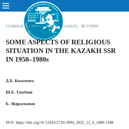
ГЛАВНАЯ
/
АРХИВЫ
/
ТОМ 12 № 4 (2025)
/
ИСТОРИЯ
SOME ASPECTS OF RELIGIOUS
SITUATION IN THE KAZAKH SSR
IN 1950–1980s
Д.Б. Касымова
Ш.Б. Тлеубаев
Б. Абдрахманов
DOI:
https://doi.org/10.51943/2710-3994_2025_12_4_1089-1108