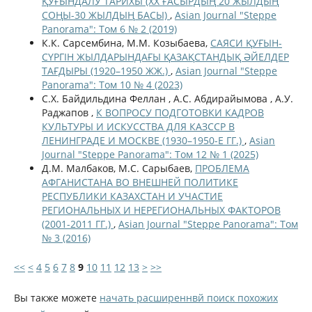
ҚУҒЫНДАЛУ ТАРИХЫ (ХХ ҒАСЫРДЫҢ 20 ЖЫЛДЫҢ
СОҢЫ-30 ЖЫЛДЫҢ БАСЫ)
,
Asian Journal "Steppe
Panorama": Том 6 № 2 (2019)
К.К. Сарсембина, М.М. Козыбаева,
САЯСИ ҚУҒЫН-
СҮРГІН ЖЫЛДАРЫНДАҒЫ ҚАЗАҚСТАНДЫҚ ӘЙЕЛДЕР
ТАҒДЫРЫ (1920–1950 ЖЖ.)
,
Asian Journal "Steppe
Panorama": Том 10 № 4 (2023)
С.Х. Байдильдина Феллан , А.С. Абдирайымова , А.У.
Раджапов ,
К ВОПРОСУ ПОДГОТОВКИ КАДРОВ
КУЛЬТУРЫ И ИСКУССТВА ДЛЯ КАЗССР В
ЛЕНИНГРАДЕ И МОСКВЕ (1930–1950-Е ГГ.)
,
Asian
Journal "Steppe Panorama": Том 12 № 1 (2025)
Д.М. Малбаков, М.С. Сарыбаев,
ПРОБЛЕМА
АФГАНИСТАНА ВО ВНЕШНЕЙ ПОЛИТИКЕ
РЕСПУБЛИКИ КАЗАХСТАН И УЧАСТИЕ
РЕГИОНАЛЬНЫХ И НЕРЕГИОНАЛЬНЫХ ФАКТОРОВ
(2001-2011 ГГ.)
,
Asian Journal "Steppe Panorama": Том
№ 3 (2016)
<<
<
4
5
6
7
8
9
10
11
12
13
>
>>
Вы также можете
начать расширеннвй поиск похожих