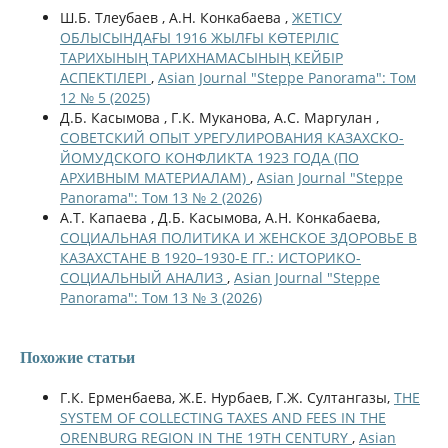
Ш.Б. Тлеубаев , А.Н. Конкабаева ,
ЖЕТІСУ
ОБЛЫСЫНДАҒЫ 1916 ЖЫЛҒЫ КӨТЕРІЛІС
ТАРИХЫНЫҢ ТАРИХНАМАСЫНЫҢ КЕЙБІР
АСПЕКТІЛЕРІ
,
Asian Journal "Steppe Panorama": Том
12 № 5 (2025)
Д.Б. Касымова , Г.К. Муканова, А.С. Маргулан ,
СОВЕТСКИЙ ОПЫТ УРЕГУЛИРОВАНИЯ КАЗАХСКО-
ЙОМУДСКОГО КОНФЛИКТА 1923 ГОДА (ПО
АРХИВНЫМ МАТЕРИАЛАМ)
,
Asian Journal "Steppe
Panorama": Том 13 № 2 (2026)
А.Т. Капаева , Д.Б. Касымова, А.Н. Конкабаева,
СОЦИАЛЬНАЯ ПОЛИТИКА И ЖЕНСКОЕ ЗДОРОВЬЕ В
КАЗАХСТАНЕ В 1920–1930-Е ГГ.: ИСТОРИКО-
СОЦИАЛЬНЫЙ АНАЛИЗ
,
Asian Journal "Steppe
Panorama": Том 13 № 3 (2026)
Похожие статьи
Г.К. Ерменбаева, Ж.Е. Нурбаев, Г.Ж. Султангазы,
THE
SYSTEM OF COLLECTING TAXES AND FEES IN THE
ORENBURG REGION IN THE 19TH CENTURY
,
Asian