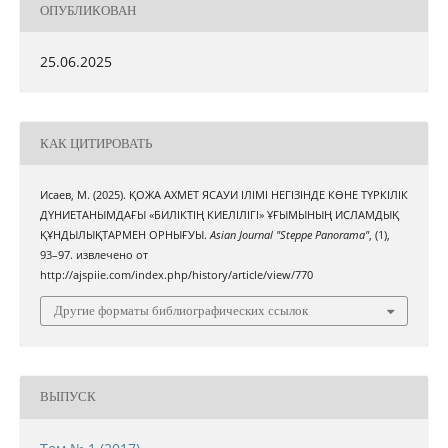
ОПУБЛИКОВАН
25.06.2025
КАК ЦИТИРОВАТЬ
Исаев, М. (2025). ҚОЖА АХМЕТ ЯСАУИ ІЛІМІ НЕГІЗІНДЕ КӨНЕ ТҮРКІЛІК
ДҮНИЕТАНЫМДАҒЫ «БИЛІКТІҢ КИЕЛІЛІГІ» ҰҒЫМЫНЫҢ ИСЛАМДЫҚ
ҚҰНДЫЛЫҚТАРМЕН ОРНЫҒУЫ.
Asian Journal "Steppe Panorama"
, (1),
93–97. извлечено от
http://ajspiie.com/index.php/history/article/view/770
Другие форматы библиографических ссылок
ВЫПУСК