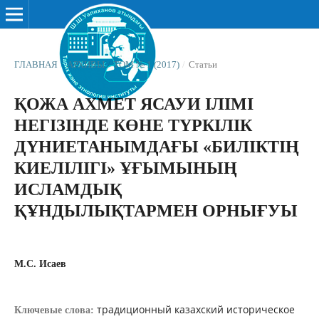
ГЛАВНАЯ
/
АРХИВЫ
/
ТОМ № 1 (2017)
/
Статьи
ҚОЖА АХМЕТ ЯСАУИ ІЛІМІ
НЕГІЗІНДЕ КӨНЕ ТҮРКІЛІК
ДҮНИЕТАНЫМДАҒЫ «БИЛІКТІҢ
КИЕЛІЛІГІ» ҰҒЫМЫНЫҢ
ИСЛАМДЫҚ
ҚҰНДЫЛЫҚТАРМЕН ОРНЫҒУЫ
М.С. Исаев
традиционный казахский историческое
Ключевые слова: