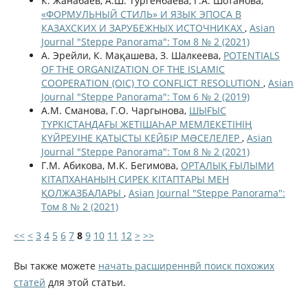
К. Жанабаев, А.Ш. Тургенбаева, Г.А. Шотанова,
«ФОРМУЛЬНЫЙ СТИЛЬ» И ЯЗЫК ЭПОСА В
КАЗАХСКИХ И ЗАРУБЕЖНЫХ ИСТОЧНИКАХ
,
Asian
Journal "Steppe Panorama": Том 8 № 2 (2021)
А. Эрейли, К. Мақашева, З. Шалкеева,
POTENTIALS
OF THE ORGANIZATION OF THE ISLAMIC
COOPERATION (OIC) TO CONFLICT RESOLUTION
,
Asian
Journal "Steppe Panorama": Том 6 № 2 (2019)
А.М. Сманова, Г.О. Чаргынова,
ШЫҒЫС
ТҮРКІСТАНДАҒЫ ЖЕТІШАҺАР МЕМЛЕКЕТІНІҢ
КҮЙРЕУІНЕ ҚАТЫСТЫ КЕЙБІР МƏСЕЛЕЛЕР
,
Asian
Journal "Steppe Panorama": Том 8 № 2 (2021)
Г.М. Абикова, М.К. Бегимова,
ОРТАЛЫҚ ҒЫЛЫМИ
КІТАПХАНАНЫҢ СИРЕК КІТАПТАРЫ МЕН
ҚОЛЖАЗБАЛАРЫ
,
Asian Journal "Steppe Panorama":
Том 8 № 2 (2021)
<<
<
3
4
5
6
7
8
9
10
11
12
>
>>
Вы также можете
начать расширеннвй поиск похожих
статей
для этой статьи.