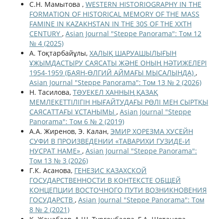
С.Н. Мамытова ,
WESTERN HISTORIOGRAPHY IN THE
FORMATION OF HISTORICAL MEMORY OF THE MASS
FAMINE IN KAZAKHSTAN IN THE 30S OF THE XXTH
CENTURY
,
Asian Journal "Steppe Panorama": Том 12
№ 4 (2025)
А. Тоқтарбайұлы,
ХАЛЫҚ ШАРУАШЫЛЫҒЫН
ҰЖЫМДАСТЫРУ САЯСАТЫ ЖӘНЕ ОНЫҢ НӘТИЖЕЛЕРІ
1954-1959 (БАЯН-ӨЛГИЙ АЙМАҒЫ МЫСАЛЫНДА)
,
Asian Journal "Steppe Panorama": Том 13 № 2 (2026)
Н. Тасилова,
ТƏУЕКЕЛ ХАННЫҢ ҚАЗАҚ
МЕМЛЕКЕТТІЛІГІН НЫҒАЙТУДАҒЫ РӨЛІ МЕН СЫРТҚЫ
САЯСАТТАҒЫ ҰСТАНЫМЫ
,
Asian Journal "Steppe
Panorama": Том 6 № 2 (2019)
А.А. Жиренов, Э. Калан,
ЭМИР ХОРЕЗМА ХУСЕЙН
СУФИ В ПРОИЗВЕДЕНИИ «ТАВАРИХИ ГУЗИДЕ-И
НУСРАТ НАМЕ»
,
Asian Journal "Steppe Panorama":
Том 13 № 3 (2026)
Г.К. Асанова,
ГЕНЕЗИС КАЗАХСКОЙ
ГОСУДАРСТВЕННОСТИ В КОНТЕКСТЕ ОБЩЕЙ
КОНЦЕПЦИИ ВОСТОЧНОГО ПУТИ ВОЗНИКНОВЕНИЯ
ГОСУДАРСТВ
,
Asian Journal "Steppe Panorama": Том
8 № 2 (2021)